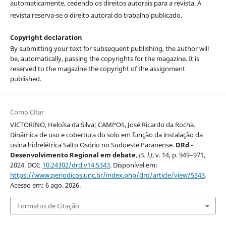
automaticamente, cedendo os direitos autorais para a revista. À
revista reserva-se o direito autoral do trabalho publicado.
Copyright declaration
By submitting your text for subsequent publishing, the author will
be, automatically, passing the copyrights for the magazine. It is
reserved to the magazine the copyright of the assignment
published.
Como Citar
VICTORINO, Heloísa da Silva; CAMPOS, José Ricardo da Rocha.
Dinâmica de uso e cobertura do solo em função da instalação da
usina hidrelétrica Salto Osório no Sudoeste Paranense.
DRd -
Desenvolvimento Regional em debate
,
[S. l.]
, v. 14, p. 949–971,
2024. DOI:
10.24302/drd.v14.5343
. Disponível em:
https://www.periodicos.unc.br/index.php/drd/article/view/5343
.
Acesso em: 6 ago. 2026.
Formatos de Citação