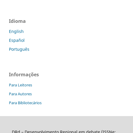
Idioma
English
Español
Português
Informações
Para Leitores
Para Autores
Para Bibliotecários
DRd – Desenvolvimento Regional em debate (ISSNe: