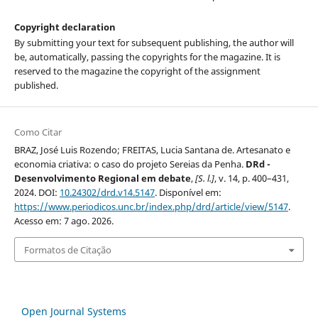
Copyright declaration
By submitting your text for subsequent publishing, the author will
be, automatically, passing the copyrights for the magazine. It is
reserved to the magazine the copyright of the assignment
published.
Como Citar
BRAZ, José Luis Rozendo; FREITAS, Lucia Santana de. Artesanato e
economia criativa: o caso do projeto Sereias da Penha.
DRd -
Desenvolvimento Regional em debate
,
[S. l.]
, v. 14, p. 400–431,
2024. DOI:
10.24302/drd.v14.5147
. Disponível em:
https://www.periodicos.unc.br/index.php/drd/article/view/5147
.
Acesso em: 7 ago. 2026.
Formatos de Citação
Open Journal Systems