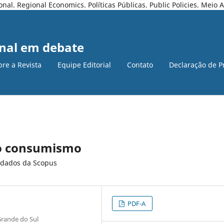
l. Regional Economics. Políticas Públicas. Public Policies. Meio
nal em debate
bre a Revista
Equipe Editorial
Contato
Declaração de P
 o consumismo
e dados da Scopus
PDF-A
Grande do Sul