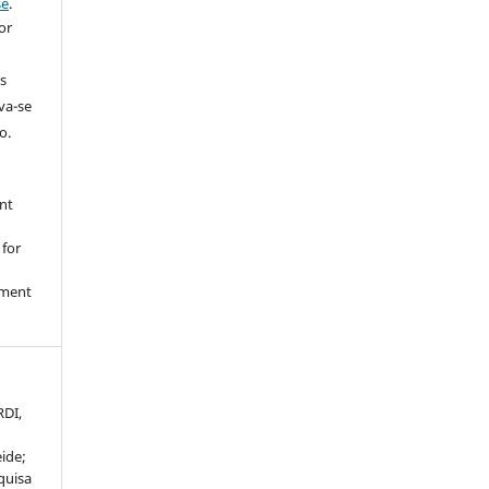
se
.
or
s
rva-se
o.
nt
 for
nment
RDI,
ide;
quisa