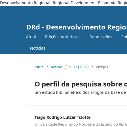
Desenvolvimento Regional. Regional Development. Economia Regiona
DRd - Desenvolvimento Regio
Atual
Edições Anteriores
Submissões
So
Notícias
Início
/
Acervo
/
v. 12 (2022)
/
Artigos
O perfil da pesquisa sobre
um estudo bibliométrico dos artigos da base d
Tiago Rodrigo Lutzer Tizotte
Universidade Regional do Noroeste do Estado do Rio 