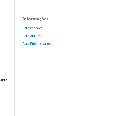
Informações
Para Leitores
Para Autores
Para Bibliotecários
mento
a
-