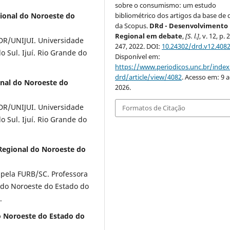
sobre o consumismo: um estudo
bibliométrico dos artigos da base de
gional do Noroeste do
da Scopus.
DRd - Desenvolvimento
Regional em debate
,
[S. l.]
, v. 12, p.
R/UNIJUI. Universidade
247, 2022. DOI:
10.24302/drd.v12.408
 Sul. Ijuí. Rio Grande do
Disponível em:
https://www.periodicos.unc.br/inde
drd/article/view/4082
. Acesso em: 9 
onal do Noroeste do
2026.
R/UNIJUI. Universidade
Formatos de Citação
 Sul. Ijuí. Rio Grande do
 Regional do Noroeste do
 pela FURB/SC. Professora
 do Noroeste do Estado do
.
o Noroeste do Estado do