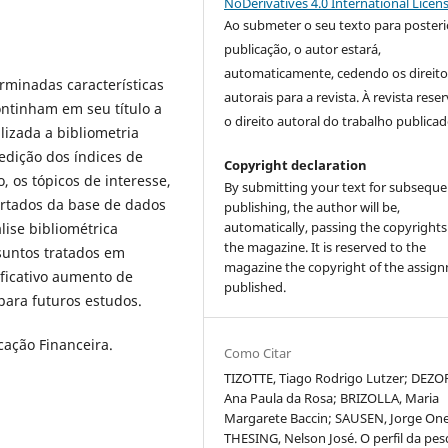
NoDerivatives 4.0 International Licen
Ao submeter o seu texto para posteri
publicação, o autor estará,
automaticamente, cedendo os direito
erminadas características
autorais para a revista. À revista rese
ntinham em seu título a
o direito autoral do trabalho publicad
izada a bibliometria
medição dos índices de
Copyright declaration
, os tópicos de interesse,
By submitting your text for subseque
ortados da base de dados
publishing, the author will be,
automatically, passing the copyrights
ise bibliométrica
the magazine. It is reserved to the
ssuntos tratados em
magazine the copyright of the assig
nificativo aumento de
published.
para futuros estudos.
ação Financeira.
Como Citar
TIZOTTE, Tiago Rodrigo Lutzer; DEZO
Ana Paula da Rosa; BRIZOLLA, Maria
Margarete Baccin; SAUSEN, Jorge One
THESING, Nelson José. O perfil da pes