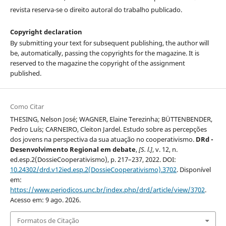
revista reserva-se o direito autoral do trabalho publicado.
Copyright declaration
By submitting your text for subsequent publishing, the author will
be, automatically, passing the copyrights for the magazine. It is
reserved to the magazine the copyright of the assignment
published.
Como Citar
THESING, Nelson José; WAGNER, Elaine Terezinha; BÜTTENBENDER,
Pedro Luís; CARNEIRO, Cleiton Jardel. Estudo sobre as percepções
dos jovens na perspectiva da sua atuação no cooperativismo.
DRd -
Desenvolvimento Regional em debate
,
[S. l.]
, v. 12, n.
ed.esp.2(DossieCooperativismo), p. 217–237, 2022. DOI:
10.24302/drd.v12ied.esp.2(DossieCooperativismo).3702
. Disponível
em:
https://www.periodicos.unc.br/index.php/drd/article/view/3702
.
Acesso em: 9 ago. 2026.
Formatos de Citação