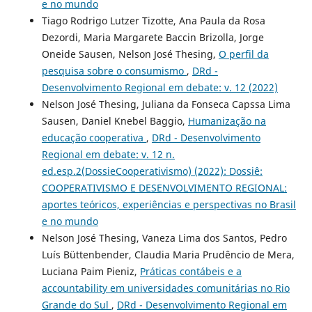
e no mundo
Tiago Rodrigo Lutzer Tizotte, Ana Paula da Rosa
Dezordi, Maria Margarete Baccin Brizolla, Jorge
Oneide Sausen, Nelson José Thesing,
O perfil da
pesquisa sobre o consumismo
,
DRd -
Desenvolvimento Regional em debate: v. 12 (2022)
Nelson José Thesing, Juliana da Fonseca Capssa Lima
Sausen, Daniel Knebel Baggio,
Humanização na
educação cooperativa
,
DRd - Desenvolvimento
Regional em debate: v. 12 n.
ed.esp.2(DossieCooperativismo) (2022): Dossiê:
COOPERATIVISMO E DESENVOLVIMENTO REGIONAL:
aportes teóricos, experiências e perspectivas no Brasil
e no mundo
Nelson José Thesing, Vaneza Lima dos Santos, Pedro
Luís Büttenbender, Claudia Maria Prudêncio de Mera,
Luciana Paim Pieniz,
Práticas contábeis e a
accountability em universidades comunitárias no Rio
Grande do Sul
,
DRd - Desenvolvimento Regional em