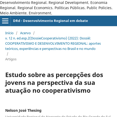
Desenvolvimento Regional. Regional Development. Economia
Regional. Regional Economics. Políticas Públicas. Public Policies.
Meio Ambiente. Environment.
DRd - Desenvolvimento Regional em debate
Início
/
Acervo
/
v. 12 n. ed.esp.2(DossieCooperativismo) (2022): Dossiê:
COOPERATIVISMO E DESENVOLVIMENTO REGIONAL: aportes
teóricos, experiências e perspectivas no Brasil e no mundo
/
Artigos
Estudo sobre as percepções dos
jovens na perspectiva da sua
atuação no cooperativismo
Nelson José Thesing
Universidade Regional do Noroeste do Estado do Rio Grande do Sul