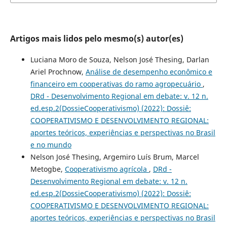
Artigos mais lidos pelo mesmo(s) autor(es)
Luciana Moro de Souza, Nelson José Thesing, Darlan
Ariel Prochnow,
Análise de desempenho econômico e
financeiro em cooperativas do ramo agropecuário
,
DRd - Desenvolvimento Regional em debate: v. 12 n.
ed.esp.2(DossieCooperativismo) (2022): Dossiê:
COOPERATIVISMO E DESENVOLVIMENTO REGIONAL:
aportes teóricos, experiências e perspectivas no Brasil
e no mundo
Nelson José Thesing, Argemiro Luís Brum, Marcel
Metogbe,
Cooperativismo agrícola
,
DRd -
Desenvolvimento Regional em debate: v. 12 n.
ed.esp.2(DossieCooperativismo) (2022): Dossiê:
COOPERATIVISMO E DESENVOLVIMENTO REGIONAL:
aportes teóricos, experiências e perspectivas no Brasil