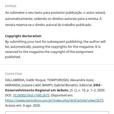
Licença
Ao submeter o seu texto para posterior publicação, o autor estará,
automaticamente, cedendo os direitos autorais para a revista. À
revista reserva-se o direito autoral do trabalho publicado.
Copyright declaration
By submitting your text for subsequent publishing, the author will
be, automatically, passing the copyrights for the magazine. It is
reserved to the magazine the copyright of the assignment
published.
Como Citar
DALLABRIDA, Valdir Roque; TOMPOROSKI, Alexandre Assis;
MIRANDA, Josiane Liebl; BAMPI, Gabriel Bonetto. Editorial.
DRd -
Desenvolvimento Regional em debate
,
[S. l.]
, v. 10, p. 1–2, 2020.
DOI:
10.24302/drd.v10i0.2673
. Disponível em:
https://www.periodicos.unc.br/index.php/drd/article/view/2673
.
Acesso em: 9 ago. 2026.