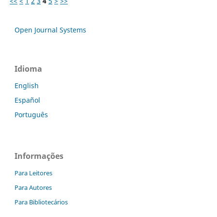
<<
<
1
2
3
4
5
>
>>
Open Journal Systems
Idioma
English
Español
Português
Informações
Para Leitores
Para Autores
Para Bibliotecários