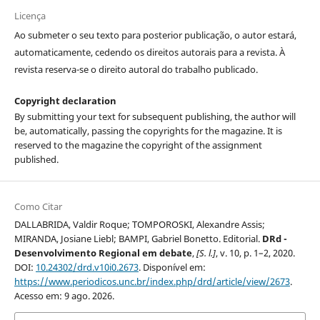
Licença
Ao submeter o seu texto para posterior publicação, o autor estará,
automaticamente, cedendo os direitos autorais para a revista. À
revista reserva-se o direito autoral do trabalho publicado.
Copyright declaration
By submitting your text for subsequent publishing, the author will
be, automatically, passing the copyrights for the magazine. It is
reserved to the magazine the copyright of the assignment
published.
Como Citar
DALLABRIDA, Valdir Roque; TOMPOROSKI, Alexandre Assis;
MIRANDA, Josiane Liebl; BAMPI, Gabriel Bonetto. Editorial.
DRd -
Desenvolvimento Regional em debate
,
[S. l.]
, v. 10, p. 1–2, 2020.
DOI:
10.24302/drd.v10i0.2673
. Disponível em:
https://www.periodicos.unc.br/index.php/drd/article/view/2673
.
Acesso em: 9 ago. 2026.