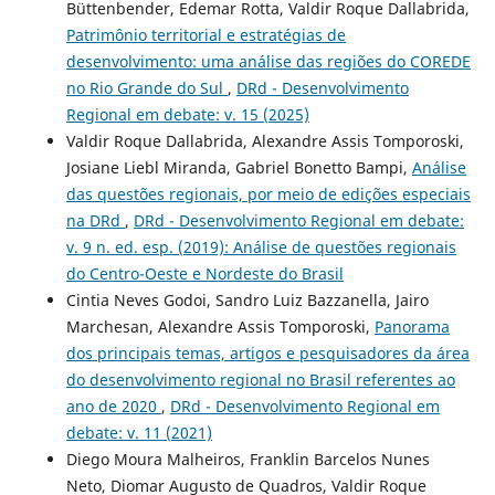
Büttenbender, Edemar Rotta, Valdir Roque Dallabrida,
Patrimônio territorial e estratégias de
desenvolvimento: uma análise das regiões do COREDE
no Rio Grande do Sul
,
DRd - Desenvolvimento
Regional em debate: v. 15 (2025)
Valdir Roque Dallabrida, Alexandre Assis Tomporoski,
Josiane Liebl Miranda, Gabriel Bonetto Bampi,
Análise
das questões regionais, por meio de edições especiais
na DRd
,
DRd - Desenvolvimento Regional em debate:
v. 9 n. ed. esp. (2019): Análise de questões regionais
do Centro-Oeste e Nordeste do Brasil
Cintia Neves Godoi, Sandro Luiz Bazzanella, Jairo
Marchesan, Alexandre Assis Tomporoski,
Panorama
dos principais temas, artigos e pesquisadores da área
do desenvolvimento regional no Brasil referentes ao
ano de 2020
,
DRd - Desenvolvimento Regional em
debate: v. 11 (2021)
Diego Moura Malheiros, Franklin Barcelos Nunes
Neto, Diomar Augusto de Quadros, Valdir Roque