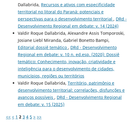
Dallabrida,
Recursos e ativos com especificidade
territorial no litoral do Paraná: potenciais e
perspectivas para o desenvolvimento territorial
,
DRd -
Desenvolvimento Regional em debate: v. 14 (2024)
Valdir Roque Dallabrida, Alexandre Assis Tomporoski,
Josiane Liebl Miranda, Gabriel Bonetto Bampi,
Editorial dossiê temático
,
DRd - Desenvolvimento
Regional em debate: v. 10 n. ed.esp. (2020): Dossiê
temático: Conhecimento, inovação, criatividade e
inteligência para o desenvolvimento de cidades,
municí­pios, regiões ou territórios
Valdir Roque Dallabrida,
Território, patrimônio e
desenvolvimento territorial: correlações, disfunções e
avanços possíveis
,
DRd - Desenvolvimento Regional
em debate: v. 15 (2025)
<<
<
1
2
3
4
5
>
>>