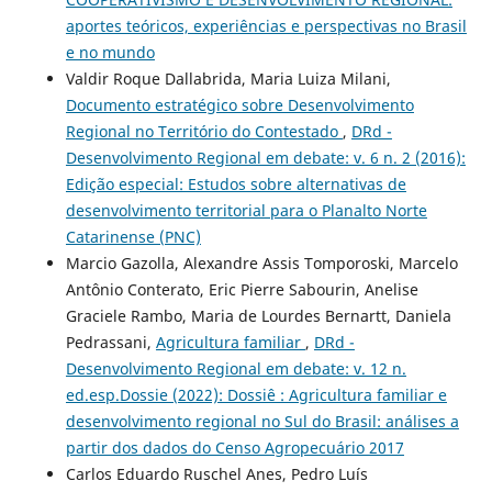
aportes teóricos, experiências e perspectivas no Brasil
e no mundo
Valdir Roque Dallabrida, Maria Luiza Milani,
Documento estratégico sobre Desenvolvimento
Regional no Território do Contestado
,
DRd -
Desenvolvimento Regional em debate: v. 6 n. 2 (2016):
Edição especial: Estudos sobre alternativas de
desenvolvimento territorial para o Planalto Norte
Catarinense (PNC)
Marcio Gazolla, Alexandre Assis Tomporoski, Marcelo
Antônio Conterato, Eric Pierre Sabourin, Anelise
Graciele Rambo, Maria de Lourdes Bernartt, Daniela
Pedrassani,
Agricultura familiar
,
DRd -
Desenvolvimento Regional em debate: v. 12 n.
ed.esp.Dossie (2022): Dossiê : Agricultura familiar e
desenvolvimento regional no Sul do Brasil: análises a
partir dos dados do Censo Agropecuário 2017
Carlos Eduardo Ruschel Anes, Pedro Luís