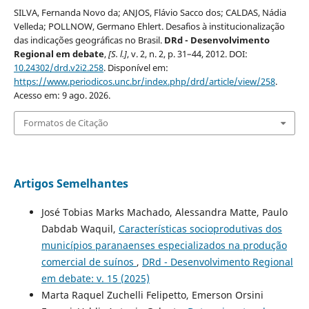
SILVA, Fernanda Novo da; ANJOS, Flávio Sacco dos; CALDAS, Nádia
Velleda; POLLNOW, Germano Ehlert. Desafios à institucionalização
das indicações geográficas no Brasil.
DRd - Desenvolvimento
Regional em debate
,
[S. l.]
, v. 2, n. 2, p. 31–44, 2012. DOI:
10.24302/drd.v2i2.258
. Disponível em:
https://www.periodicos.unc.br/index.php/drd/article/view/258
.
Acesso em: 9 ago. 2026.
Formatos de Citação
Artigos Semelhantes
José Tobias Marks Machado, Alessandra Matte, Paulo
Dabdab Waquil,
Características socioprodutivas dos
municípios paranaenses especializados na produção
comercial de suínos
,
DRd - Desenvolvimento Regional
em debate: v. 15 (2025)
Marta Raquel Zuchelli Felipetto, Emerson Orsini