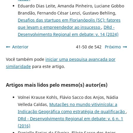
Eduardo Dias Leite, Amanda Pinheiro, Luciane Gobbo
Brandão, Fernando César Lenzi, Gustavo Behling,
Desafios das startups em Florianópolis (SC): fatores
que levam o empreendedor ao insucesso
,
DRd -
Desenvolvimento Regional em debate: v. 14 (2024)
Anterior
41-50 de 542
Próximo
Você também pode
iniciar uma pesquisa avançada por
similaridade
para este artigo.
Artigos mais lidos pelo mesmo(s) autor(es)
Volnei Krause Kohls, Flávio Sacco dos Anjos, Nádia
Velleda Caldas,
Mutações no mundo vitivinícola: a
Indicação Geográfica como estratégia de qualificação
,
DRd - Desenvolvimento Regional em debate: v. 6 n. 1
(2016)
Danielle Farias da Silveira, Flávio Sacco dos Anjos,