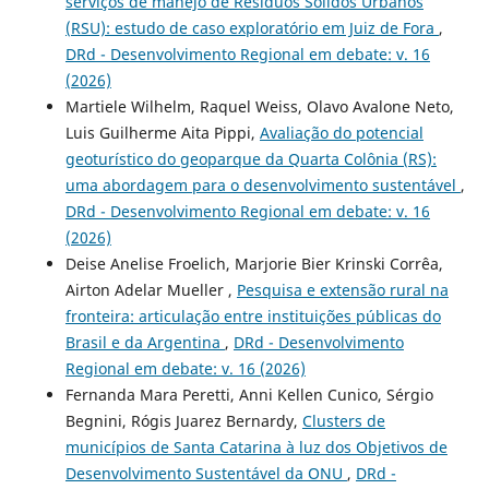
serviços de manejo de Resíduos Sólidos Urbanos
(RSU): estudo de caso exploratório em Juiz de Fora
,
DRd - Desenvolvimento Regional em debate: v. 16
(2026)
Martiele Wilhelm, Raquel Weiss, Olavo Avalone Neto,
Luis Guilherme Aita Pippi,
Avaliação do potencial
geoturístico do geoparque da Quarta Colônia (RS):
uma abordagem para o desenvolvimento sustentável
,
DRd - Desenvolvimento Regional em debate: v. 16
(2026)
Deise Anelise Froelich, Marjorie Bier Krinski Corrêa,
Airton Adelar Mueller ,
Pesquisa e extensão rural na
fronteira: articulação entre instituições públicas do
Brasil e da Argentina
,
DRd - Desenvolvimento
Regional em debate: v. 16 (2026)
Fernanda Mara Peretti, Anni Kellen Cunico, Sérgio
Begnini, Rógis Juarez Bernardy,
Clusters de
municípios de Santa Catarina à luz dos Objetivos de
Desenvolvimento Sustentável da ONU
,
DRd -