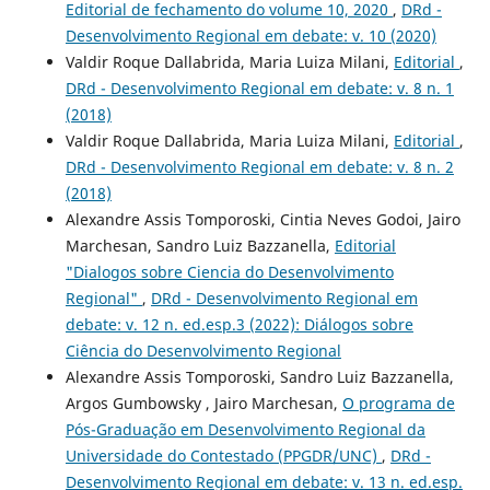
Editorial de fechamento do volume 10, 2020
,
DRd -
Desenvolvimento Regional em debate: v. 10 (2020)
Valdir Roque Dallabrida, Maria Luiza Milani,
Editorial
,
DRd - Desenvolvimento Regional em debate: v. 8 n. 1
(2018)
Valdir Roque Dallabrida, Maria Luiza Milani,
Editorial
,
DRd - Desenvolvimento Regional em debate: v. 8 n. 2
(2018)
Alexandre Assis Tomporoski, Cintia Neves Godoi, Jairo
Marchesan, Sandro Luiz Bazzanella,
Editorial
"Dialogos sobre Ciencia do Desenvolvimento
Regional"
,
DRd - Desenvolvimento Regional em
debate: v. 12 n. ed.esp.3 (2022): Diálogos sobre
Ciência do Desenvolvimento Regional
Alexandre Assis Tomporoski, Sandro Luiz Bazzanella,
Argos Gumbowsky , Jairo Marchesan,
O programa de
Pós-Graduação em Desenvolvimento Regional da
Universidade do Contestado (PPGDR/UNC)
,
DRd -
Desenvolvimento Regional em debate: v. 13 n. ed.esp.