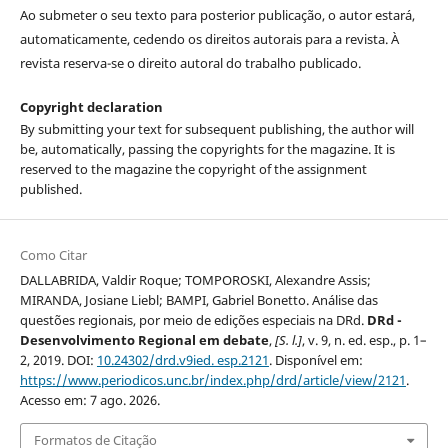
Ao submeter o seu texto para posterior publicação, o autor estará,
automaticamente, cedendo os direitos autorais para a revista. À
revista reserva-se o direito autoral do trabalho publicado.
Copyright declaration
By submitting your text for subsequent publishing, the author will
be, automatically, passing the copyrights for the magazine. It is
reserved to the magazine the copyright of the assignment
published.
Como Citar
DALLABRIDA, Valdir Roque; TOMPOROSKI, Alexandre Assis;
MIRANDA, Josiane Liebl; BAMPI, Gabriel Bonetto. Análise das
questões regionais, por meio de edições especiais na DRd.
DRd -
Desenvolvimento Regional em debate
,
[S. l.]
, v. 9, n. ed. esp., p. 1–
2, 2019. DOI:
10.24302/drd.v9ied. esp.2121
. Disponível em:
https://www.periodicos.unc.br/index.php/drd/article/view/2121
.
Acesso em: 7 ago. 2026.
Formatos de Citação