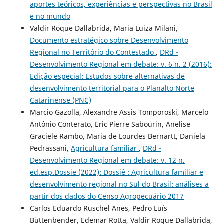
aportes teóricos, experiências e perspectivas no Brasil
e no mundo
Valdir Roque Dallabrida, Maria Luiza Milani,
Documento estratégico sobre Desenvolvimento
Regional no Território do Contestado
,
DRd -
Desenvolvimento Regional em debate: v. 6 n. 2 (2016):
Edição especial: Estudos sobre alternativas de
desenvolvimento territorial para o Planalto Norte
Catarinense (PNC)
Marcio Gazolla, Alexandre Assis Tomporoski, Marcelo
Antônio Conterato, Eric Pierre Sabourin, Anelise
Graciele Rambo, Maria de Lourdes Bernartt, Daniela
Pedrassani,
Agricultura familiar
,
DRd -
Desenvolvimento Regional em debate: v. 12 n.
ed.esp.Dossie (2022): Dossiê : Agricultura familiar e
desenvolvimento regional no Sul do Brasil: análises a
partir dos dados do Censo Agropecuário 2017
Carlos Eduardo Ruschel Anes, Pedro Luís
Büttenbender, Edemar Rotta, Valdir Roque Dallabrida,