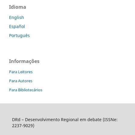
Idioma
English
Español
Português
Informações
Para Leitores
Para Autores
Para Bibliotecários
DRd – Desenvolvimento Regional em debate (ISSNe:
2237-9029)