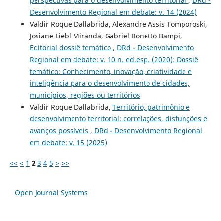
perspectivas para o desenvolvimento territorial
,
DRd -
Desenvolvimento Regional em debate: v. 14 (2024)
Valdir Roque Dallabrida, Alexandre Assis Tomporoski,
Josiane Liebl Miranda, Gabriel Bonetto Bampi,
Editorial dossiê temático
,
DRd - Desenvolvimento
Regional em debate: v. 10 n. ed.esp. (2020): Dossiê
temático: Conhecimento, inovação, criatividade e
inteligência para o desenvolvimento de cidades,
municí­pios, regiões ou territórios
Valdir Roque Dallabrida,
Território, patrimônio e
desenvolvimento territorial: correlações, disfunções e
avanços possíveis
,
DRd - Desenvolvimento Regional
em debate: v. 15 (2025)
<<
<
1
2
3
4
5
>
>>
Open Journal Systems