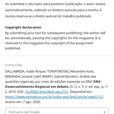
Ao submeter o seu texto para posterior publicação, o autor estará,
automaticamente, cedendo os direitos autorais para a revista. À
revista reserva-se o direito autoral do trabalho publicado.
Copyright declaration
By submitting your text for subsequent publishing, the author will
be, automatically, passing the copyrights for the magazine. It is
reserved to the magazine the copyright of the assignment
published.
Como Citar
DALLABRIDA, Valdir Roque; TOMPOROSKI, Alexandre Assis;
MIRANDA, Josiane Liebl; BAMPI, Gabriel Bonetto. Análise das
questões regionais, por meio de edições especiais na DRd.
DRd -
Desenvolvimento Regional em debate
,
[S. l.]
, v. 9, n. ed. esp., p. 1–
2, 2019. DOI:
10.24302/drd.v9ied. esp.2121
. Disponível em:
https://www.periodicos.unc.br/index.php/drd/article/view/2121
.
Acesso em: 7 ago. 2026.
Formatos de Citação