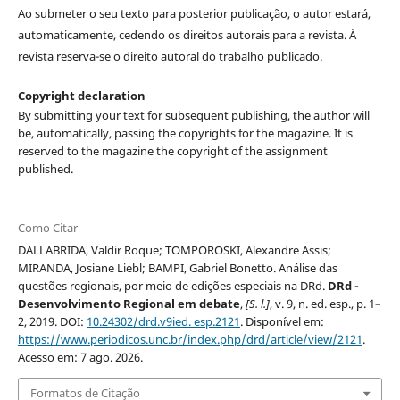
Ao submeter o seu texto para posterior publicação, o autor estará,
automaticamente, cedendo os direitos autorais para a revista. À
revista reserva-se o direito autoral do trabalho publicado.
Copyright declaration
By submitting your text for subsequent publishing, the author will
be, automatically, passing the copyrights for the magazine. It is
reserved to the magazine the copyright of the assignment
published.
Como Citar
DALLABRIDA, Valdir Roque; TOMPOROSKI, Alexandre Assis;
MIRANDA, Josiane Liebl; BAMPI, Gabriel Bonetto. Análise das
questões regionais, por meio de edições especiais na DRd.
DRd -
Desenvolvimento Regional em debate
,
[S. l.]
, v. 9, n. ed. esp., p. 1–
2, 2019. DOI:
10.24302/drd.v9ied. esp.2121
. Disponível em:
https://www.periodicos.unc.br/index.php/drd/article/view/2121
.
Acesso em: 7 ago. 2026.
Formatos de Citação