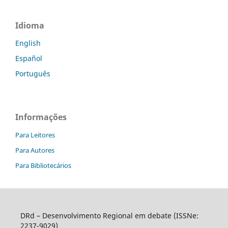
Idioma
English
Español
Português
Informações
Para Leitores
Para Autores
Para Bibliotecários
DRd – Desenvolvimento Regional em debate (ISSNe:
2237-9029)