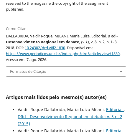
reserved to the magazine the copyright of the assignment
published.
Como Citar
DALLABRIDA, Valdir Roque; MILANI, Maria Luiza. Editorial.
DRd -
Desenvolvimento Regional em debate
,
[S. l.]
, v. 8, n. 2, p. 1–3,
2018. DOI:
10.24302/drd.v8i2.1830
. Disponível em:
https://www.periodicos.unc.br/index.php/drd/article/view/1830
.
Acesso em: 7 ago. 2026.
Formatos de Citação
Artigos mais lidos pelo mesmo(s) autor(es)
Valdir Roque Dallabrida, Maria Luíza Milani,
Editorial
,
DRd - Desenvolvimento Regional em debate: v. 5 n. 2
(2015)
Valdir Roque Dallabrida, Maria Luiza Milani,
Editorial
,