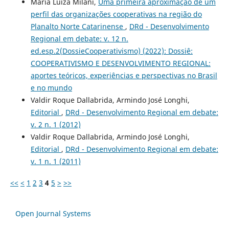
Maria Luiza Milani,
Uma primeira aproximação de um
perfil das organizações cooperativas na região do
Planalto Norte Catarinense
,
DRd - Desenvolvimento
Regional em debate: v. 12 n.
ed.esp.2(DossieCooperativismo) (2022): Dossiê:
COOPERATIVISMO E DESENVOLVIMENTO REGIONAL:
aportes teóricos, experiências e perspectivas no Brasil
e no mundo
Valdir Roque Dallabrida, Armindo José Longhi,
Editorial
,
DRd - Desenvolvimento Regional em debate:
v. 2 n. 1 (2012)
Valdir Roque Dallabrida, Armindo José Longhi,
Editorial
,
DRd - Desenvolvimento Regional em debate:
v. 1 n. 1 (2011)
<<
<
1
2
3
4
5
>
>>
Open Journal Systems