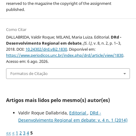
reserved to the magazine the copyright of the assignment
published.
Como Citar
DALLABRIDA, Valdir Roque; MILANI, Maria Luiza. Editorial.
DRd -
Desenvolvimento Regional em debate
,
[S. l.]
, v. 8, n. 2, p. 1–3,
2018. DOI:
10.24302/drd.v8i2.1830
. Disponível em:
https://www.periodicos.unc.br/index.php/drd/article/view/1830
.
Acesso em: 6 ago. 2026.
Formatos de Citação
Artigos mais lidos pelo mesmo(s) autor(es)
Valdir Roque Dallabrida,
Editorial
,
DRd -
Desenvolvimento Regional em debate: v. 4 n. 1 (2014)
<<
<
1
2
3
4
5