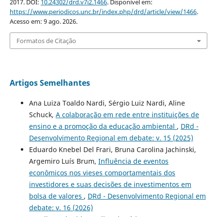
2017. DOI:
10.24302/drd.v7i2.1466
. Disponível em:
https://www.periodicos.unc.br/index.php/drd/article/view/1466
.
Acesso em: 9 ago. 2026.
Formatos de Citação
Artigos Semelhantes
Ana Luiza Toaldo Nardi, Sérgio Luiz Nardi, Aline
Schuck,
A colaboração em rede entre instituições de
ensino e a promoção da educação ambiental
,
DRd -
Desenvolvimento Regional em debate: v. 15 (2025)
Eduardo Knebel Del Frari, Bruna Carolina Jachinski,
Argemiro Luís Brum,
Influência de eventos
econômicos nos vieses comportamentais dos
investidores e suas decisões de investimentos em
bolsa de valores
,
DRd - Desenvolvimento Regional em
debate: v. 16 (2026)