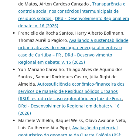
de Matos, Airton Cardoso Cançado ,
Transparência e
controle social nos consórcios intermunicipais de
resíduos sólidos
,
DRd - Desenvolvimento Regional em
debate: v. 16 (2026)
Francielle da Rocha Santos, Harry Alberto Bollmann,
Thomaz Aurélio Pagioro,
Avaliando a sustentabilidade
urbana através do nexo água-energia-alimentos: o
caso de Curitiba – PR
,
DRd - Desenvolvimento
Regional em debate: v. 15 (2025)
Yuri Mariano Carvalho, Thiago Alves de Aquino dos
Santos , Samuel Rodrigues Castro, Júlia Righi de
Almeida,
Autossuficiência econômico-financeira dos
serviços de manejo de Resíduos Sólidos Urbanos
(RSU): estudo de caso exploratório em Juiz de Fora
,
DRd - Desenvolvimento Regional em debate: v. 16
(2026)
Martiele Wilhelm, Raquel Weiss, Olavo Avalone Neto,
Luis Guilherme Aita Pippi,
Avaliação do potencial
geoturístico do geoparque da Quarta Colônia (RS):