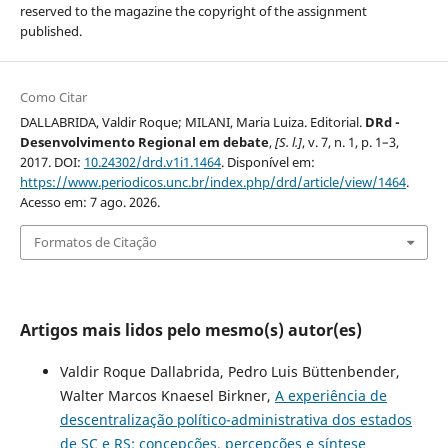
reserved to the magazine the copyright of the assignment
published.
Como Citar
DALLABRIDA, Valdir Roque; MILANI, Maria Luiza. Editorial.
DRd -
Desenvolvimento Regional em debate
,
[S. l.]
, v. 7, n. 1, p. 1–3,
2017. DOI:
10.24302/drd.v1i1.1464
. Disponível em:
https://www.periodicos.unc.br/index.php/drd/article/view/1464
.
Acesso em: 7 ago. 2026.
Formatos de Citação
Artigos mais lidos pelo mesmo(s) autor(es)
Valdir Roque Dallabrida, Pedro Luis Büttenbender,
Walter Marcos Knaesel Birkner,
A experiência de
descentralização político-administrativa dos estados
de SC e RS: concepções, percepções e síntese