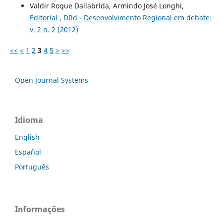
Valdir Roque Dallabrida, Armindo José Longhi,
Editorial
,
DRd - Desenvolvimento Regional em debate:
v. 2 n. 2 (2012)
<<
<
1
2
3
4
5
>
>>
Open Journal Systems
Idioma
English
Español
Português
Informações