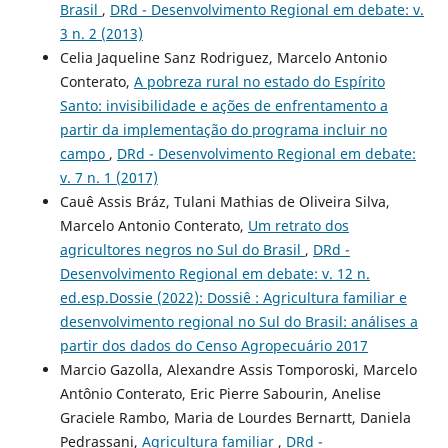
Brasil
,
DRd - Desenvolvimento Regional em debate: v.
3 n. 2 (2013)
Celia Jaqueline Sanz Rodriguez, Marcelo Antonio
Conterato,
A pobreza rural no estado do Espírito
Santo: invisibilidade e ações de enfrentamento a
partir da implementação do programa incluir no
campo
,
DRd - Desenvolvimento Regional em debate:
v. 7 n. 1 (2017)
Cauê Assis Bráz, Tulani Mathias de Oliveira Silva,
Marcelo Antonio Conterato,
Um retrato dos
agricultores negros no Sul do Brasil
,
DRd -
Desenvolvimento Regional em debate: v. 12 n.
ed.esp.Dossie (2022): Dossiê : Agricultura familiar e
desenvolvimento regional no Sul do Brasil: análises a
partir dos dados do Censo Agropecuário 2017
Marcio Gazolla, Alexandre Assis Tomporoski, Marcelo
Antônio Conterato, Eric Pierre Sabourin, Anelise
Graciele Rambo, Maria de Lourdes Bernartt, Daniela
Pedrassani,
Agricultura familiar
,
DRd -