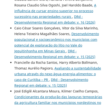
Rosana Claudio Silva Ogoshi, Joel Haroldo Baade,
A
influência de cursar ensino superior no processo
sucessório nas propriedades rurais
,
DRd -
Desenvolvimento Regional em debate: v. 16 (2026)
Caio César Soares Gonçalves, Vitor da Silva Marinho,
Helena Teixeira Magalhães Soares,
Desenvolvimento
populacional e socioeconômico nos municípios com
potencial de exploração do lítio no Vale do
Jequitinhonha em Minas Gerais
,
DRd -
Desenvolvimento Regional em debate: v. 15 (2025)
Francielle da Rocha Santos, Harry Alberto Bollmann,
Thomaz Aurélio Pagioro,
Avaliando a sustentabilidade
urbana através do nexo água-energia-alimentos: o
caso de Curitiba – PR
,
DRd - Desenvolvimento
Regional em debate: v. 15 (2025)
José Ediglê Alcantara Moura, Kilmer Coelho Campos,
Condicionantes da produção das lavouras temporárias
da agricultura familiar nos municípios nordestinos no