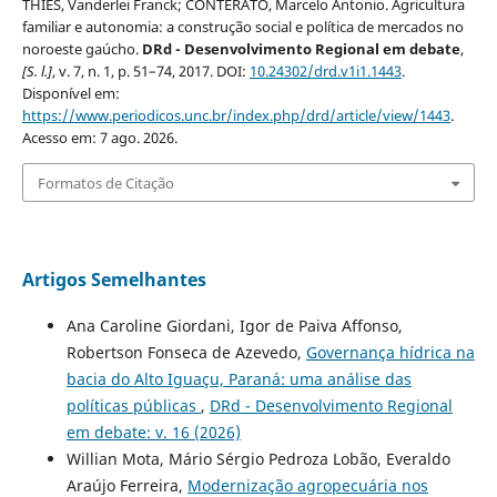
THIES, Vanderlei Franck; CONTERATO, Marcelo Antonio. Agricultura
familiar e autonomia: a construção social e política de mercados no
noroeste gaúcho.
DRd - Desenvolvimento Regional em debate
,
[S. l.]
, v. 7, n. 1, p. 51–74, 2017. DOI:
10.24302/drd.v1i1.1443
.
Disponível em:
https://www.periodicos.unc.br/index.php/drd/article/view/1443
.
Acesso em: 7 ago. 2026.
Formatos de Citação
Artigos Semelhantes
Ana Caroline Giordani, Igor de Paiva Affonso,
Robertson Fonseca de Azevedo,
Governança hídrica na
bacia do Alto Iguaçu, Paraná: uma análise das
políticas públicas
,
DRd - Desenvolvimento Regional
em debate: v. 16 (2026)
Willian Mota, Mário Sérgio Pedroza Lobão, Everaldo
Araújo Ferreira,
Modernização agropecuária nos