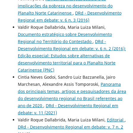
implicações da pobreza no desenvolvimento do
Planalto Norte Catarinense
,
DRd - Desenvolvimento
Regional em debate: v. 6 n. 3 (2016)
Valdir Roque Dallabrida, Maria Luiza Milani,
Documento estratégico sobre Desenvolvimento
Regional no Território do Contestado
,
DRd -
Desenvolvimento Regional em debate: v. 6 n. 2 (2016):
Edição especial: Estudos sobre alternativas de
desenvolvimento territorial para o Planalto Norte
Catarinense (PNC)
Cintia Neves Godoi, Sandro Luiz Bazzanella, Jairo
Marchesan, Alexandre Assis Tomporoski,
Panorama
dos principais temas, artigos e pesquisadores da área
do desenvolvimento regional no Brasil referentes ao
ano de 2020
,
DRd - Desenvolvimento Regional em
debate: v. 11 (2021)
Valdir Roque Dallabrida, Maria Luiza Milani,
Editorial
,
DRd - Desenvolvimento Regional em debate: v. 7 n. 2