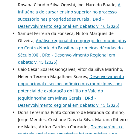
Rosana Claudio Silva Ogoshi, Joel Haroldo Baade,
A
influência de cursar ensino superior no processo
sucessório nas propriedades rurais
,
DRd -
Desenvolvimento Regional em debate: v. 16 (2026)
Samuel Ferreira da Fonseca, Nilton Marques de
Oliveira,
Análise regional do emprego dos municípios
do Centro-Norte do Brasil nas primeiras décadas do
Século XXI
,
DRd - Desenvolvimento Regional em
debate: v. 15 (2025)
Caio César Soares Gonçalves, Vitor da Silva Marinho,
Helena Teixeira Magalhães Soares,
Desenvolvimento
populacional e socioeconômico nos municípios com
potencial de exploração do lítio no Vale do
Jequitinhonha em Minas Gerais
,
DRd -
Desenvolvimento Regional em debate: v. 15 (2025)
Doris Terezinha Pinto Cordeiro de Miranda Coutinho,
Jorge Mendes, Cristiane Dias da Silva, Mariana Ribeiro
de Matos, Airton Cardoso Cançado ,
Transparência e
controle social nos consórcios intermunicipais de