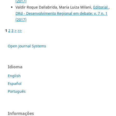
(2017)
Valdir Roque Dallabrida, Maria Luiza Milani,
Editorial
,
DRd - Desenvolvimento Regional em debate: v. 7 n. 1
(2017)
1
2
3
>
>>
Open Journal Systems
Idioma
English
Español
Português
Informações