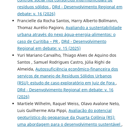
resíduos sólidos
,
DRd - Desenvolvimento Regional em
debate: v. 16 (2026)
Francielle da Rocha Santos, Harry Alberto Bollmann,
Thomaz Aurélio Pagioro,
Avaliando a sustentabilidade
urbana através do nexo água-energia-alimentos: o
caso de Curitiba – PR
,
DRd - Desenvolvimento
Regional em debate: v. 15 (2025)
Yuri Mariano Carvalho, Thiago Alves de Aquino dos
Santos , Samuel Rodrigues Castro, Júlia Righi de
Almeida,
Autossuficiência econômico-financeira dos
serviços de manejo de Resíduos Sólidos Urbanos
(RSU): estudo de caso exploratório em Juiz de Fora
,
DRd - Desenvolvimento Regional em debate: v. 16
(2026)
Martiele Wilhelm, Raquel Weiss, Olavo Avalone Neto,
Luis Guilherme Aita Pippi,
Avaliação do potencial
geoturístico do geoparque da Quarta Colônia (RS):
uma abordagem para o desenvolvimento sustentável
,