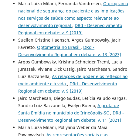
Maria Luiza Milani, Fernanda Vandresen,
O programa
nacional de segurança do paciente e as implicações
nos serviços de saúde como aspecto relevante ao
desenvolvimento regional
,
DRd - Desenvolvimento
Regional em debate: v. 9 (2019)
Suellen Cristine Haensch, Argos Gumbowsky, Jacir
Favretto,
Optometria no Brasil
,
DRd -
Desenvolvimento Regional em debate: v. 13 (2023)
Argos Gumbowsky, Krishna Schneider Treml, Lucia
Juraszek, Viviane Dick Ossig, Jairo Marchesan, Sandro
Luiz Bazzanella,
As relações de poder e os reflexos ao
meio ambiente e à vida
,
DRd - Desenvolvimento
Regional em debate: v. 9 (2019)
Jairo Marchesan, Diego Gudas, Letícia Paludo Vargas,
Sandro Luiz Bazzanella, Evelyn Bueno,
A gruta de
Santa Emídia no município de Irineópolis-SC
,
DRd -
Desenvolvimento Regional em debate: v. 11 (2021)
Maria Luiza Milani, Pollyana Weber da Maia
Pawlowytsch,
As representações sociais e as