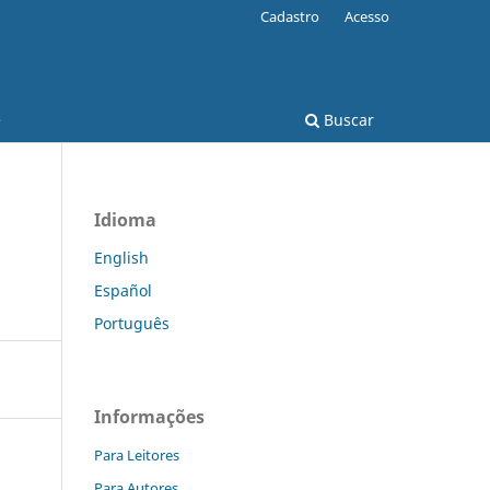
Cadastro
Acesso
e
Buscar
Idioma
English
Español
Português
Informações
Para Leitores
Para Autores