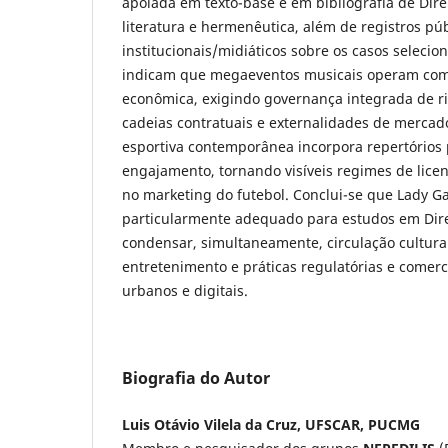
apoiada em texto-base e em bibliografia de Direi
literatura e hermenêutica, além de registros púb
institucionais/midiáticos sobre os casos selecio
indicam que megaeventos musicais operam como 
econômica, exigindo governança integrada de r
cadeias contratuais e externalidades de mercad
esportiva contemporânea incorpora repertórios
engajamento, tornando visíveis regimes de licen
no marketing do futebol. Conclui-se que Lady Ga
particularmente adequado para estudos em Dire
condensar, simultaneamente, circulação cultural
entretenimento e práticas regulatórias e comer
urbanos e digitais.
Biografia do Autor
Luis Otávio Vilela da Cruz, UFSCAR, PUCMG