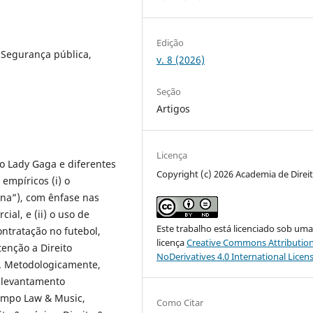
Edição
 Segurança pública,
v. 8 (2026)
Seção
Artigos
Licença
no Lady Gaga e diferentes
Copyright (c) 2026 Academia de Direi
empíricos (i) o
a”), com ênfase nas
al, e (ii) o uso de
Este trabalho está licenciado sob um
ntratação no futebol,
licença
Creative Commons Attribution
enção a Direito
NoDerivatives 4.0 International Licen
l. Metodologicamente,
m levantamento
campo Law & Music,
Como Citar