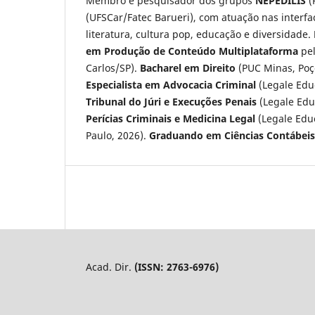
Membro e pesquisador dos grupos
NEPEDILIS
(
(UFSCar/Fatec Barueri), com atuação nas interfac
literatura, cultura pop, educação e diversidade.
em Produção de Conteúdo Multiplataforma
pe
Carlos/SP).
Bacharel em Direito
(PUC Minas, Poço
Especialista em Advocacia Criminal
(Legale Edu
Tribunal do Júri e Execuções Penais
(Legale Edu
Perícias Criminais e Medicina Legal
(Legale Edu
Paulo, 2026).
Graduando em Ciências Contábeis
Acad. Dir.
(ISSN: 2763-6976)