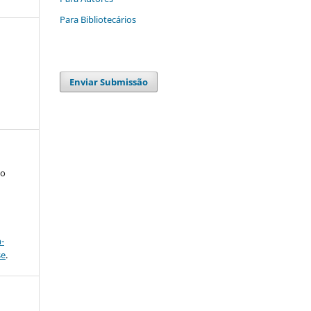
Para Bibliotecários
Enviar Submissão
to
a
-
se
.