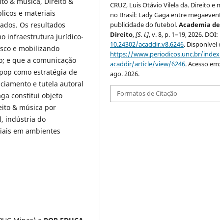
to & música, Direito &
CRUZ, Luis Otávio Vilela da. Direito e
licos e materiais
no Brasil: Lady Gaga entre megaeven
publicidade do futebol.
Academia d
nados. Os resultados
Direito
,
[S. l.]
, v. 8, p. 1–19, 2026. DOI:
infraestrutura jurídico-
10.24302/acaddir.v8.6246
. Disponível
isco e mobilizando
https://www.periodicos.unc.br/inde
o; e que a comunicação
acaddir/article/view/6246
. Acesso em
 pop como estratégia de
ago. 2026.
ciamento e tutela autoral
Formatos de Citação
ga constitui objeto
ito & música por
, indústria do
ciais em ambientes