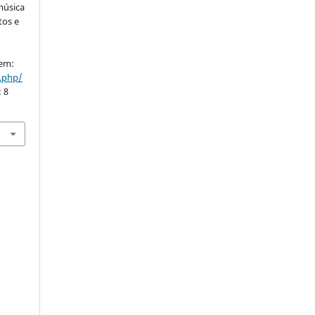
 música
tos e
e
 em:
x.php/
: 8