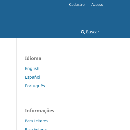
Cadastro
Acesso
e
Buscar
Idioma
English
Español
Português
Informações
Para Leitores
Para Autores