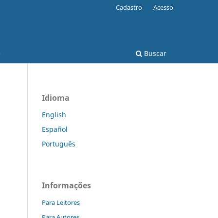
Cadastro
Acesso
e
Buscar
Idioma
English
Español
Português
Informações
Para Leitores
Para Autores