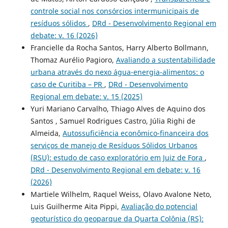
controle social nos consórcios intermunicipais de
resíduos sólidos
,
DRd - Desenvolvimento Regional em
debate: v. 16 (2026)
Francielle da Rocha Santos, Harry Alberto Bollmann,
Thomaz Aurélio Pagioro,
Avaliando a sustentabilidade
urbana através do nexo água-energia-alimentos: o
caso de Curitiba – PR
,
DRd - Desenvolvimento
Regional em debate: v. 15 (2025)
Yuri Mariano Carvalho, Thiago Alves de Aquino dos
Santos , Samuel Rodrigues Castro, Júlia Righi de
Almeida,
Autossuficiência econômico-financeira dos
serviços de manejo de Resíduos Sólidos Urbanos
(RSU): estudo de caso exploratório em Juiz de Fora
,
DRd - Desenvolvimento Regional em debate: v. 16
(2026)
Martiele Wilhelm, Raquel Weiss, Olavo Avalone Neto,
Luis Guilherme Aita Pippi,
Avaliação do potencial
geoturístico do geoparque da Quarta Colônia (RS):