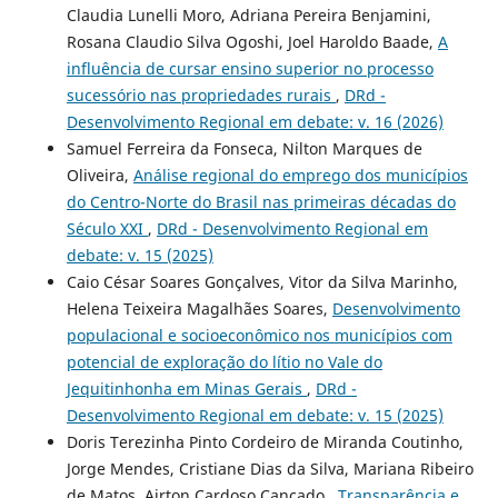
Claudia Lunelli Moro, Adriana Pereira Benjamini,
Rosana Claudio Silva Ogoshi, Joel Haroldo Baade,
A
influência de cursar ensino superior no processo
sucessório nas propriedades rurais
,
DRd -
Desenvolvimento Regional em debate: v. 16 (2026)
Samuel Ferreira da Fonseca, Nilton Marques de
Oliveira,
Análise regional do emprego dos municípios
do Centro-Norte do Brasil nas primeiras décadas do
Século XXI
,
DRd - Desenvolvimento Regional em
debate: v. 15 (2025)
Caio César Soares Gonçalves, Vitor da Silva Marinho,
Helena Teixeira Magalhães Soares,
Desenvolvimento
populacional e socioeconômico nos municípios com
potencial de exploração do lítio no Vale do
Jequitinhonha em Minas Gerais
,
DRd -
Desenvolvimento Regional em debate: v. 15 (2025)
Doris Terezinha Pinto Cordeiro de Miranda Coutinho,
Jorge Mendes, Cristiane Dias da Silva, Mariana Ribeiro
de Matos, Airton Cardoso Cançado ,
Transparência e