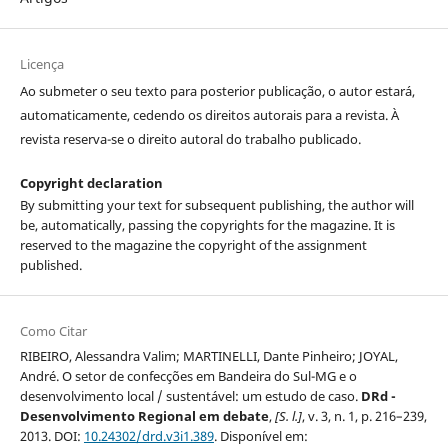
Licença
Ao submeter o seu texto para posterior publicação, o autor estará,
automaticamente, cedendo os direitos autorais para a revista. À
revista reserva-se o direito autoral do trabalho publicado.
Copyright declaration
By submitting your text for subsequent publishing, the author will
be, automatically, passing the copyrights for the magazine. It is
reserved to the magazine the copyright of the assignment
published.
Como Citar
RIBEIRO, Alessandra Valim; MARTINELLI, Dante Pinheiro; JOYAL,
André. O setor de confecções em Bandeira do Sul-MG e o
desenvolvimento local / sustentável: um estudo de caso.
DRd -
Desenvolvimento Regional em debate
,
[S. l.]
, v. 3, n. 1, p. 216–239,
2013. DOI:
10.24302/drd.v3i1.389
. Disponível em: