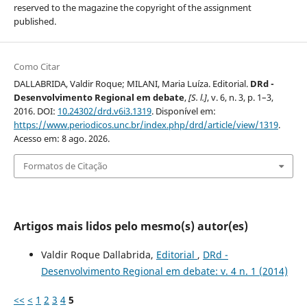
reserved to the magazine the copyright of the assignment
published.
Como Citar
DALLABRIDA, Valdir Roque; MILANI, Maria Luíza. Editorial.
DRd -
Desenvolvimento Regional em debate
,
[S. l.]
, v. 6, n. 3, p. 1–3,
2016. DOI:
10.24302/drd.v6i3.1319
. Disponível em:
https://www.periodicos.unc.br/index.php/drd/article/view/1319
.
Acesso em: 8 ago. 2026.
Formatos de Citação
Artigos mais lidos pelo mesmo(s) autor(es)
Valdir Roque Dallabrida,
Editorial
,
DRd -
Desenvolvimento Regional em debate: v. 4 n. 1 (2014)
<<
<
1
2
3
4
5