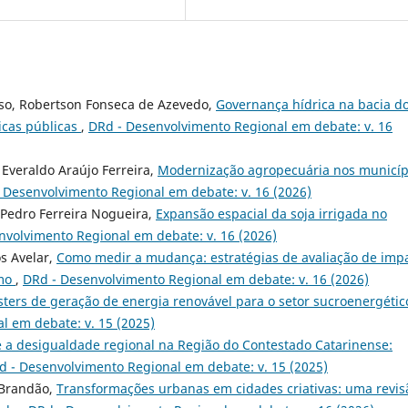
nso, Robertson Fonseca de Azevedo,
Governança hídrica na bacia d
ticas públicas
,
DRd - Desenvolvimento Regional em debate: v. 16
 Everaldo Araújo Ferreira,
Modernização agropecuária nos municíp
 Desenvolvimento Regional em debate: v. 16 (2026)
o Pedro Ferreira Nogueira,
Expansão espacial da soja irrigada no
nvolvimento Regional em debate: v. 16 (2026)
os Avelar,
Como medir a mudança: estratégias de avaliação de imp
smo
,
DRd - Desenvolvimento Regional em debate: v. 16 (2026)
sters de geração de energia renovável para o setor sucroenergétic
l em debate: v. 15 (2025)
 e a desigualdade regional na Região do Contestado Catarinense:
d - Desenvolvimento Regional em debate: v. 15 (2025)
 Brandão,
Transformações urbanas em cidades criativas: uma revis