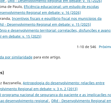
dade
,
DRd - Desenvolvimento Regional em debate: v. 16 (2026)
 Lima de Paulo,
Eficiência educacional: um estudo de escolas
esenvolvimento Regional em debate: v. 16 (2026)
iranda,
Incentivos fiscais e equilíbrio fiscal nos municípios da
Rd - Desenvolvimento Regional em debate: v. 15 (2025)
mônio e desenvolvimento territorial: correlações, disfunções e avanç
 em debate: v. 15 (2025)
1-10 de 546
Próxim
da por similaridade
para este artigo.
s)
iz Bazzanella,
Antropologia do desenvolvimento: relações entre
olvimento Regional em debate: v. 3 n. 2 (2013)
O programa nacional de segurança do paciente e as implicações n
 ao desenvolvimento regional
,
DRd - Desenvolvimento Regional e