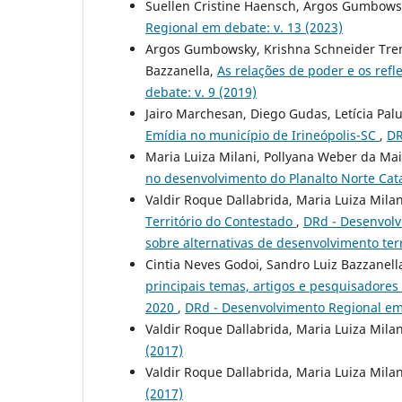
Suellen Cristine Haensch, Argos Gumbowsky
Regional em debate: v. 13 (2023)
Argos Gumbowsky, Krishna Schneider Treml,
Bazzanella,
As relações de poder e os ref
debate: v. 9 (2019)
Jairo Marchesan, Diego Gudas, Letícia Pal
Emídia no município de Irineópolis-SC
,
DR
Maria Luiza Milani, Pollyana Weber da Ma
no desenvolvimento do Planalto Norte Ca
Valdir Roque Dallabrida, Maria Luiza Mila
Território do Contestado
,
DRd - Desenvolvi
sobre alternativas de desenvolvimento terr
Cintia Neves Godoi, Sandro Luiz Bazzanell
principais temas, artigos e pesquisadores
2020
,
DRd - Desenvolvimento Regional em 
Valdir Roque Dallabrida, Maria Luiza Mila
(2017)
Valdir Roque Dallabrida, Maria Luiza Mila
(2017)