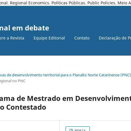
l. Regional Economics. Políticas Públicas. Public Policies. Meio
nal em debate
bre a Revista
Equipe Editorial
Contato
Declaração de P
ativas de desenvolvimento territorial para o Planalto Norte Catarinense (PNC)
egional no PNC
rama de Mestrado em Desenvolvimen
do Contestado
PDF/A