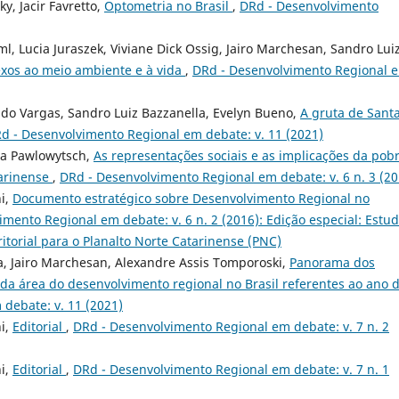
, Jacir Favretto,
Optometria no Brasil
,
DRd - Desenvolvimento
 Lucia Juraszek, Viviane Dick Ossig, Jairo Marchesan, Sandro Lui
lexos ao meio ambiente e à vida
,
DRd - Desenvolvimento Regional 
udo Vargas, Sandro Luiz Bazzanella, Evelyn Bueno,
A gruta de Sant
d - Desenvolvimento Regional em debate: v. 11 (2021)
ia Pawlowytsch,
As representações sociais e as implicações da pob
tarinense
,
DRd - Desenvolvimento Regional em debate: v. 6 n. 3 (20
ni,
Documento estratégico sobre Desenvolvimento Regional no
mento Regional em debate: v. 6 n. 2 (2016): Edição especial: Estu
itorial para o Planalto Norte Catarinense (PNC)
a, Jairo Marchesan, Alexandre Assis Tomporoski,
Panorama dos
 da área do desenvolvimento regional no Brasil referentes ao ano 
debate: v. 11 (2021)
ni,
Editorial
,
DRd - Desenvolvimento Regional em debate: v. 7 n. 2
ni,
Editorial
,
DRd - Desenvolvimento Regional em debate: v. 7 n. 1