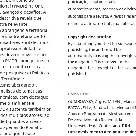
publicação, o autor estará,
ional (PMDR) na UnC,
automaticamente, cedendo os direito
 avanços e desafios. A
autorais para a revista. À revista rese
descritiva revela que
o direito autoral do trabalho publicad
ra relevante
 abrangência territorial
a sua trajetória de 10
Copyright declaration
isadores e intelectuais.
By submitting your text for subseque
tiprofissionalidade e
publishing, the author will be,
tores devem mover-se no
automatically, passing the copyrights
, o PMDR como processo
the magazine. It is reserved to the
tos, quando cerca as
magazine the copyright of the assig
e pesquisa: a) Políticas
published.
Território e
mesmo abordando a
nálises de temáticas
Como Citar
onômicas, com destaque
GUMBOWSKY, Argos; MILANI, Maria L
, meio ambiente e
BAZZANELLA, Sandro Luiz. Memorial 
 PMDR sustenta também os
Anos do Programa de Mestrado em
dos múltiplos atores, ao
Desenvolvimento Regional da
dedigna dos anseios,
Universidade do Contestado.
DRd -
o apenas do Planalto
Desenvolvimento Regional em de
ousado que deseje