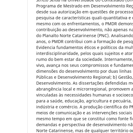
Programa de Mestrado em Desenvolvimento Reg
desde sua autorização em questões de processo,
pesquisa de características quali-quantitativa e 
mesmo com os enfrentamentos, o PMDR demonst
contribuição ao desenvolvimento, não apenas na
do Planalto Norte Catarinense (PNC). Analisando 
anos, o PMDR contribui com a formação de pesqu
Evidencia fundamentos éticos e políticos da mul
interdisciplinaridade, pelos quais sujeitos e a
rumo do bem estar da sociedade. Internamente
vivo, avança nos seus compromissos e fundamen
dimensões do desenvolvimento por duas linhas d
Públicas e Desenvolvimento Regional; b) Gestão, 
Desenvolvimento. As dissertações defendidas 
abrangência local e microrregional, promovem a
vinculadas às necessidades humanas e socioec
para a saúde, educação, agricultura e pecuária
indústria e comércio. A produção científica do
meios de comunicação e as intervenções sociais 
mesmo tempo em que se constitui como fonte fi
demandas e perspectiva de desenvolvimento nã
Norte Catarinense, mas de qualquer território 