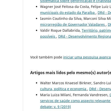
sistemática sobre gentrificação e criativi
Wagner José Feitosa da Costa, Felipe Luiz
municipais do estado da Paraíba
,
DRd - D
Iasmin Coutinho da Silva, Marconi Silva M
microrregião de Governador Valadares
,
D
Valdir Roque Dallabrida,
Território, patri
possíveis
,
DRd - Desenvolvimento Regional
Você também pode
iniciar uma pesquisa avança
Artigos mais lidos pelo mesmo(s) autor(e
Walter Marcos Knaesel Birkner, Sandro Lu
cultura, política e economia
,
DRd - Desenv
Maria Luiza Milani, Fernanda Vandresen,
serviços de saúde como aspecto relevante
debate: v. 9 (2019)