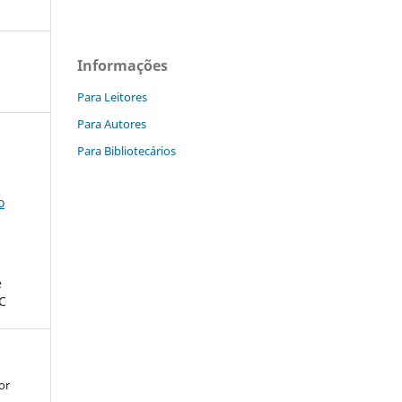
Informações
Para Leitores
Para Autores
Para Bibliotecários
o
e
C
or