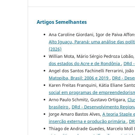
Artigos Semelhantes
Ana Caroline Giordani, Igor de Paiva Affo
Alto Iguaçu, Paraná: uma análise das polí
(2026)
Willian Mota, Mário Sérgio Pedroza Lobão,
dos estados do Acre e de Rondônia
,
DRd -
Angel dos Santos Fachinelli Ferrarini, Joã
Matopiba, Brasil: 2006 e 2019
,
DRd - Dese
Karen Freitas Franquini, Kátia Eliane Sant
social em programas de empreendedori
Arno Paulo Schmitz, Gustavo Ortigara,
Clu
brasileiro
,
DRd - Desenvolvimento Regiona
Jorge Amaro Bastos Alves,
A teoria Staple
inserção externa e produção primária
,
DR
Thiago de Andrade Guedes, Marcelo Moll