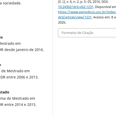
[S. l.]
, v. 6, n. 2, p. 5–25, 2016. DOI:
a sociedade.
10.24302/drd.v6i2.1231
. Disponível e
https://www.periodicos.unc.br/inde
drd/article/view/1231
. Acesso em: 8 
2026.
Formatos de Citação
do
Mestrado em
R desde janeiro de 2016.
o
a de Mestrado em
DR entre 2006 e 2013.
stado
ama de Mestrado em
R entre 2014 e 2015.