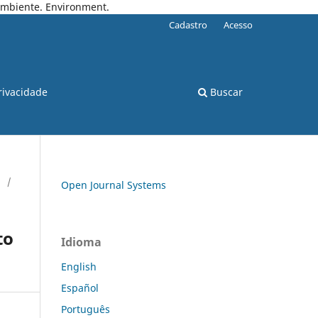
 Ambiente. Environment.
Cadastro
Acesso
rivacidade
Buscar
/
Open Journal Systems
to
Idioma
English
Español
Português