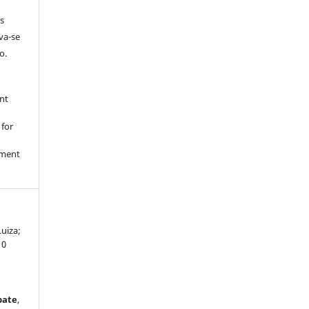
s
rva-se
o.
nt
 for
nment
uiza;
10
bate
,