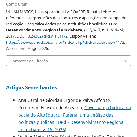
Como Citar
INHAN MATOS, Ligia Aparecida; LA ROVERE, Renata Lèbre. As
diferentes interpretações dos conceitos e aplicações em campo de
Indicação Geográfica dadas pelas instituições brasileiras.
DRd -
Desenvolvimento Regional em debate
,
[S. l.]
, v. 7, n. 1, p. 4–24,
2017. DOI:
10.24302/drd.v1i1.1172
. Disponível em:
https://www.periodicos.unc.br/index.php/drd/article/view/1172
.
Acesso em: 9 ago. 2026.
Formatos de Citação
Artigos Semelhantes
Ana Caroline Giordani, Igor de Paiva Affonso,
Robertson Fonseca de Azevedo,
Governança hídrica na
bacia do Alto Iguaçu, Paraná: uma análise das
políticas públicas
,
DRd - Desenvolvimento Regional
em debate: v. 16 (2026)
Willian Mota, Mário Sérgio Pedroza Lobão, Everaldo