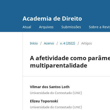
Academia de Direito
Atual
Arquivos
Submissões
Sobre a Revi
Início
/
Acervo
/
v. 4 (2022)
/
Artigos
A afetividade como parâme
multiparentalidade
Vilmar dos Santos Loth
Universidade do Contestado (UNC)
Elizeu Toporoski
Universidade do Contestado (UNC)