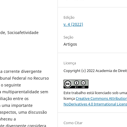
Edição
v. 4 (2022)
de, Socioafetividade
Seção
Artigos
Licença
Copyright (c) 2022 Academia de Direi
 a corrente divergente
bunal Federal no Recurso
 o seguinte
a multiparentalidade sem
Este trabalho está licenciado sob um
iliação entre os
licença
Creative Commons Attribution
NoDerivatives 4.0 International Licen
ja uma importante
 aspectos, uma discussão
nheceu a
Como Citar
nte divergente considera