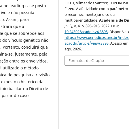
LOTH, Vilmar dos Santos; TOPOROSKI
a no leading case posto
Elizeu. A afetividade como parâmetro
tivo e não possuía
o reconhecimento jurídico da
co. Assim, para
multiparentalidade.
Academia de Di
[S. l.]
, v. 4, p. 895–913, 2022. DOI:
strará que a
10.24302/acaddir.v4.3895
. Disponível
ade que se sobrepõe aos
https://www.periodicos.unc.br/inde
 do vínculo genético não
acaddir/article/view/3895
. Acesso em
. Portanto, concluirá que
ago. 2026.
ina-se, justamente, pela
Formatos de Citação
iação entre os envolvidos.
i utilizado o método
ica de pesquisa a revisão
 exposto o histórico da
ípio basilar no Direito de
 partir do caso