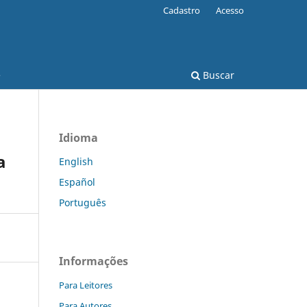
Cadastro
Acesso
e
Buscar
Idioma
a
English
Español
Português
Informações
Para Leitores
Para Autores