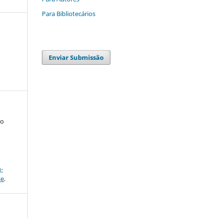
Para Bibliotecários
Enviar Submissão
to
a
-
se
.