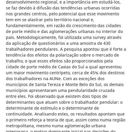
desenvolvimento regional, e a importância em estudá-los,
se faz devido à difusão das tendências urbanas ocorridas
nos grandes centros, pelo potencial que esse movimento
tem em se alastrar pelo território nacional e,
fundamentalmente, em razão do crescimento das cidades
de porte médio e das aglomerações urbanas no interior do
país. Metodologicamente, foi utilizada uma survey através
da aplicação de questionários a uma amostra de 430
trabalhadores pendulares. A pesquisa apontou que é forte a
tendência dos efeitos da polarização sobre o mercado de
trabalho, e que esses efeitos são proporcionados pela
cidade de porte médio de Caxias do Sul a qual apresentou
um maior movimento centrípeto, cerca de 45% dos destinos
dos trabalhadores na AUNe. Com as exceções dos
municípios de Santa Tereza e Monte Belo do Sul, os demais
municípios apresentaram uma pendularidade cruzada
entre eles. Foi observado que existem dois tipos de
determinantes que atuam sobre o trabalhador pendular: o
determinante de estímulo e o determinante de
continuidade. Analisando estes, os resultados apontam que
o primeiro reforça a teoria de que, assim como numa região
metropolitana, mesmo numa aglomeração urbana
interiorana, o motivo dominante inicial nas decisões do