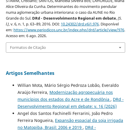
STAMM, Cristiano; SANTOS, Manoela Silveira dos; LAHORGUE, Maria
Alice Oliveira da Cunha. Determinantes do movimento pendular
numa aglomeração urbana interiorana: o caso da AUNE no Rio
Grande do Sul.
DRd - Desenvolvimento Regional em debate
,
[S.
l.]
, v. 6, n. 1, p. 63–89, 2016. DOI:
10.24302/drd.v6i1.976
. Disponível
em:
https://www.periodicos.unc.br/index.php/drd/article/view/976
.
Acesso em: 6 ago. 2026.
Formatos de Citação
Artigos Semelhantes
Willian Mota, Mário Sérgio Pedroza Lobão, Everaldo
Araújo Ferreira,
Modernização agropecuária nos
municípios dos estados do Acre e de Rondônia
,
DRd -
Desenvolvimento Regional em debate: v. 16 (2026)
Angel dos Santos Fachinelli Ferrarini, João Pedro
Ferreira Nogueira,
Expansão espacial da soja irrigada
no Matopiba, Brasil: 2006 e 2019
,
DRd -