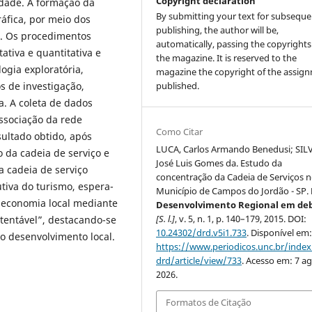
Copyright declaration
dade. A formação da
By submitting your text for subseque
ráfica, por meio dos
publishing, the author will be,
l. Os procedimentos
automatically, passing the copyrights
tiva e quantitativa e
the magazine. It is reserved to the
logia exploratória,
magazine the copyright of the assig
os de investigação,
published.
a. A coleta de dados
associação da rede
Como Citar
sultado obtido, após
LUCA, Carlos Armando Benedusi; SIL
o da cadeia de serviço e
José Luis Gomes da. Estudo da
a cadeia de serviço
concentração da Cadeia de Serviços 
tiva do turismo, espera-
Município de Campos do Jordão - SP.
economia local mediante
Desenvolvimento Regional em de
[S. l.]
, v. 5, n. 1, p. 140–179, 2015. DOI:
tentável”, destacando-se
10.24302/drd.v5i1.733
. Disponível em
o desenvolvimento local.
https://www.periodicos.unc.br/inde
drd/article/view/733
. Acesso em: 7 ag
2026.
Formatos de Citação