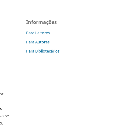
Informações
Para Leitores
Para Autores
Para Bibliotecários
or
s
rva-se
o.