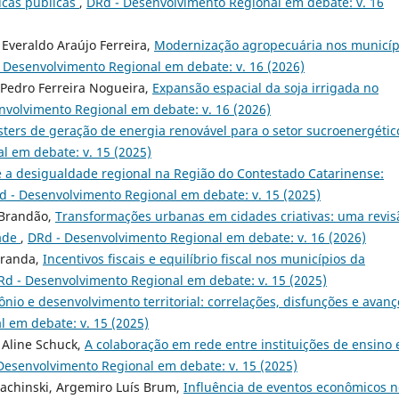
ticas públicas
,
DRd - Desenvolvimento Regional em debate: v. 16
 Everaldo Araújo Ferreira,
Modernização agropecuária nos municíp
 Desenvolvimento Regional em debate: v. 16 (2026)
o Pedro Ferreira Nogueira,
Expansão espacial da soja irrigada no
nvolvimento Regional em debate: v. 16 (2026)
sters de geração de energia renovável para o setor sucroenergétic
l em debate: v. 15 (2025)
 e a desigualdade regional na Região do Contestado Catarinense:
d - Desenvolvimento Regional em debate: v. 15 (2025)
 Brandão,
Transformações urbanas em cidades criativas: uma revis
dade
,
DRd - Desenvolvimento Regional em debate: v. 16 (2026)
iranda,
Incentivos fiscais e equilíbrio fiscal nos municípios da
Rd - Desenvolvimento Regional em debate: v. 15 (2025)
mônio e desenvolvimento territorial: correlações, disfunções e avanç
 em debate: v. 15 (2025)
 Aline Schuck,
A colaboração em rede entre instituições de ensino 
Desenvolvimento Regional em debate: v. 15 (2025)
Jachinski, Argemiro Luís Brum,
Influência de eventos econômicos n