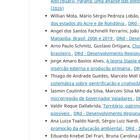
Alto Iguaçu, Paraná: uma análise das polí
(2026)
Willian Mota, Mário Sérgio Pedroza Lobão,
dos estados do Acre e de Rondônia
,
DRd -
Angel dos Santos Fachinelli Ferrarini, Joã
Matopiba, Brasil: 2006 e 2019
,
DRd - Dese
Arno Paulo Schmitz, Gustavo Ortigara,
Clu
brasileiro
,
DRd - Desenvolvimento Regiona
Jorge Amaro Bastos Alves,
A teoria Staple
inserção externa e produção primária
,
DR
Thiago de Andrade Guedes, Marcelo Moll
sistemática sobre gentrificação e criativi
Iasmin Coutinho da Silva, Marconi Silva M
microrregião de Governador Valadares
,
D
Valdir Roque Dallabrida,
Território, patri
possíveis
,
DRd - Desenvolvimento Regional
Ana Luiza Toaldo Nardi, Sérgio Luiz Nardi,
promoção da educação ambiental
,
DRd - 
Eduardo Knebel Del Frari, Bruna Carolina 