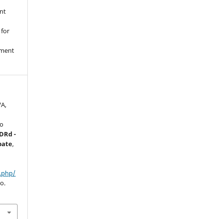
nt
 for
nment
VA,
no
DRd -
bate
,
:
x.php/
o.