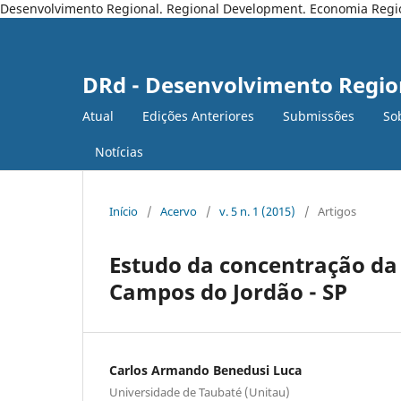
Desenvolvimento Regional. Regional Development. Economia Regiona
DRd - Desenvolvimento Regio
Atual
Edições Anteriores
Submissões
So
Notícias
Início
/
Acervo
/
v. 5 n. 1 (2015)
/
Artigos
Estudo da concentração da 
Campos do Jordão - SP
Carlos Armando Benedusi Luca
Universidade de Taubaté (Unitau)