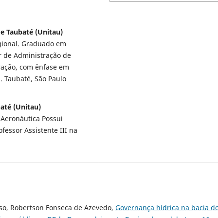
e Taubaté (Unitau)
gional. Graduado em
r de Administração de
ração, com ênfase em
. Taubaté, São Paulo
até (Unitau)
 Aeronáutica Possui
essor Assistente III na
nso, Robertson Fonseca de Azevedo,
Governança hídrica na bacia d