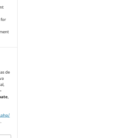
nt
 for
nment
ias de
iva
al,
-
bate
,
x.php/
.