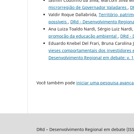
Iasmin Coutinho da Silva, Marconi Silva M
microrregião de Governador Valadares
,
D
Valdir Roque Dallabrida,
Território, patri
possíveis
,
DRd - Desenvolvimento Regional
Ana Luiza Toaldo Nardi, Sérgio Luiz Nardi,
promoção da educação ambiental
,
DRd - 
Eduardo Knebel Del Frari, Bruna Carolina 
vieses comportamentais dos investidores 
Desenvolvimento Regional em debate: v. 1
Você também pode
iniciar uma pesquisa avança
DRd – Desenvolvimento Regional em debate (IS