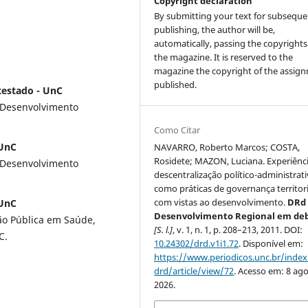
Copyright declaration
By submitting your text for subseque
publishing, the author will be,
automatically, passing the copyrights
the magazine. It is reserved to the
magazine the copyright of the assig
published.
testado - UnC
 Desenvolvimento
Como Citar
 UnC
NAVARRO, Roberto Marcos; COSTA,
Rosidete; MAZON, Luciana. Experiênc
 Desenvolvimento
descentralização político-administrat
como práticas de governança territori
com vistas ao desenvolvimento.
DRd 
 UnC
Desenvolvimento Regional em de
ão Pública em Saúde,
[S. l.]
, v. 1, n. 1, p. 208–213, 2011. DOI:
C.
10.24302/drd.v1i1.72
. Disponível em:
https://www.periodicos.unc.br/inde
drd/article/view/72
. Acesso em: 8 ago
2026.