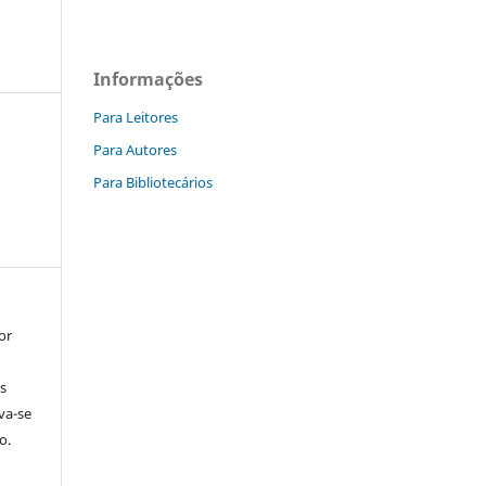
Informações
Para Leitores
Para Autores
Para Bibliotecários
or
s
rva-se
o.