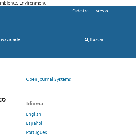
 Ambiente. Environment.
Cadastro
Acesso
rivacidade
Buscar
Open Journal Systems
to
Idioma
English
Español
Português