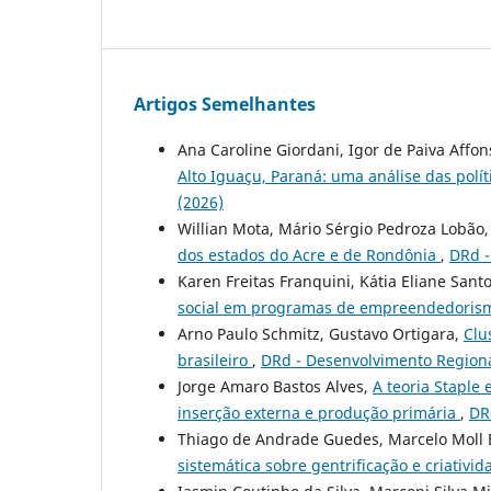
Artigos Semelhantes
Ana Caroline Giordani, Igor de Paiva Affo
Alto Iguaçu, Paraná: uma análise das polí
(2026)
Willian Mota, Mário Sérgio Pedroza Lobão,
dos estados do Acre e de Rondônia
,
DRd -
Karen Freitas Franquini, Kátia Eliane Sant
social em programas de empreendedori
Arno Paulo Schmitz, Gustavo Ortigara,
Clu
brasileiro
,
DRd - Desenvolvimento Regiona
Jorge Amaro Bastos Alves,
A teoria Staple
inserção externa e produção primária
,
DR
Thiago de Andrade Guedes, Marcelo Moll
sistemática sobre gentrificação e criativi