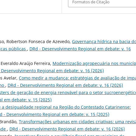
Formatos de Citação
nso, Robertson Fonseca de Azevedo,
Governança hídrica na bacia d
ticas públicas
,
DRd - Desenvolvimento Regional em debate: v. 16
 Everaldo Araújo Ferreira,
Modernização agropecuária nos municíp
 Desenvolvimento Regional em debate: v. 16 (2026)
os Avelar,
Como medir a mudança: estratégias de avaliação de imp
smo
,
DRd - Desenvolvimento Regional em debate: v. 16 (2026)
sters de geração de energia renovável para o setor sucroenergétic
l em debate: v. 15 (2025)
 e a desigualdade regional na Região do Contestado Catarinense:
d - Desenvolvimento Regional em debate: v. 15 (2025)
 Brandão,
Transformações urbanas em cidades criativas: uma revis
dade
,
DRd - Desenvolvimento Regional em debate: v. 16 (2026)