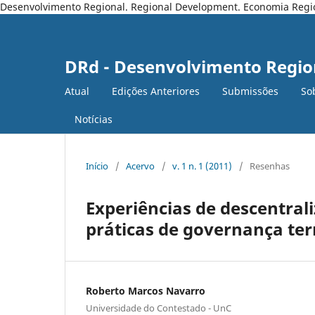
Desenvolvimento Regional. Regional Development. Economia Regiona
DRd - Desenvolvimento Regio
Atual
Edições Anteriores
Submissões
So
Notícias
Início
/
Acervo
/
v. 1 n. 1 (2011)
/
Resenhas
Experiências de descentral
práticas de governança ter
Roberto Marcos Navarro
Universidade do Contestado - UnC