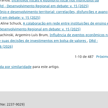
iranda,
Incentivos fiscais e equilíbrio fiscal nos municípios da
Rd - Desenvolvimento Regional em debate: v. 15 (2025)
mônio e desenvolvimento territorial: correlações, disfunções e avanç
 em debate: v. 15 (2025)
 Aline Schuck,
A colaboração em rede entre instituições de ensino 
Desenvolvimento Regional em debate: v. 15 (2025)
Jachinski, Argemiro Luís Brum,
Influência de eventos econômicos n
e suas decisões de investimentos em bolsa de valores
,
DRd -
6 (2026)
1-10 de 487
Próxim
da por similaridade
para este artigo.
SNe: 2237-9029)