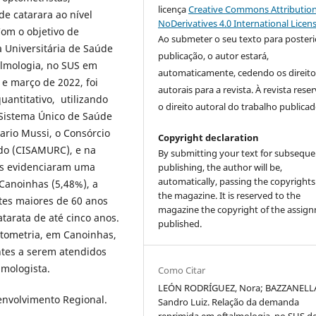
licença
Creative Commons Attribution
de catarara ao nível
NoDerivatives 4.0 International Licen
om o objetivo de
Ao submeter o seu texto para posteri
a Universitária de Saúde
publicação, o autor estará,
almologia, no SUS em
automaticamente, cedendo os direito
e março de 2022, foi
autorais para a revista. À revista rese
uantitativo, utilizando
o direito autoral do trabalho publicad
Sistema Único de Saúde
ario Mussi, o Consórcio
Copyright declaration
do (CISAMURC), e na
By submitting your text for subseque
os evidenciaram uma
publishing, the author will be,
automatically, passing the copyrights
Canoinhas (5,48%), a
the magazine. It is reserved to the
tes maiores de 60 anos
magazine the copyright of the assig
atarata de até cinco anos.
published.
tometria, em Canoinhas,
ntes a serem atendidos
lmologista.
Como Citar
LEÓN RODRÍGUEZ, Nora; BAZZANELL
envolvimento Regional.
Sandro Luiz. Relação da demanda