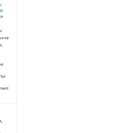
-
se
.
or
s
rva-se
o.
nt
 for
nment
A,