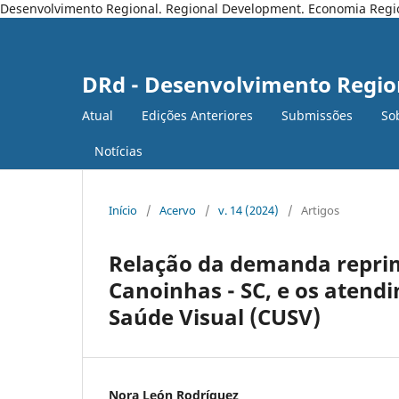
Desenvolvimento Regional. Regional Development. Economia Regiona
DRd - Desenvolvimento Regio
Atual
Edições Anteriores
Submissões
So
Notícias
Início
/
Acervo
/
v. 14 (2024)
/
Artigos
Relação da demanda reprim
Canoinhas - SC, e os atendi
Saúde Visual (CUSV)
Nora León Rodríguez