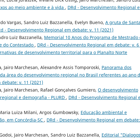
lexos ao meio ambiente e à vida
,
DRd - Desenvolvimento Regional 
udo Vargas, Sandro Luiz Bazzanella, Evelyn Bueno,
A gruta de Sant
d - Desenvolvimento Regional em debate: v. 11 (2021)
dro Luiz Bazzanella,
Memorial 10 Anos do Programa de Mestrado
de do Contestado
,
DRd - Desenvolvimento Regional em debate: v. 6 
ernativas de desenvolvimento territorial para o Planalto Norte
a, Jairo Marchesan, Alexandre Assis Tomporoski,
Panorama dos
 da área do desenvolvimento regional no Brasil referentes ao ano 
debate: v. 11 (2021)
a, Jairo Marchesan, Rafael Gonçalves Gumiero,
O desenvolvimento
 regional e demografia - PLURD
,
DRd - Desenvolvimento Regional
 Maria Luiza Milani, Argos Gumbowsky,
Educação ambiental e
bão, em Concórdia-SC
,
DRd - Desenvolvimento Regional em debate:
Godoi, Jairo Marchesan, Sandro Luiz Bazzanella,
Editorial "Dialogo