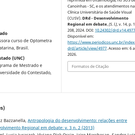
reprimida em oftalmologia, no SUS d
Canoinhas - SC, e os atendimentos na
Clínica Universitária de Saúde Visual
(CUSV).
DRd - Desenvolvimento
Regional em debate
,
[S. l.]
, v. 14, p.
208, 2024. DOI:
10.24302/drd.v14.497
tado
Disponível em:
ssora curso de Optometra
https://www.periodicos.unc.br/inde
arina, Brasil.
drd/article/view/4977
. Acesso em: 6 
2026.
estado (UNC)
grama de Mestrado e
Formatos de Citação
versidade do Contestado,
s)
iz Bazzanella,
Antropologia do desenvolvimento: relações entre
olvimento Regional em debate: v. 3 n. 2 (2013)
 Lucia Juraszek, Viviane Dick Ossig, Jairo Marchesan, Sandro Lui