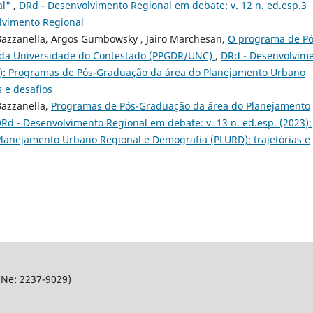
al"
,
DRd - Desenvolvimento Regional em debate: v. 12 n. ed.esp.3
olvimento Regional
Bazzanella, Argos Gumbowsky , Jairo Marchesan,
O programa de Pó
da Universidade do Contestado (PPGDR/UNC)
,
DRd - Desenvolvim
23): Programas de Pós-Graduação da área do Planejamento Urbano
s e desafios
Bazzanella,
Programas de Pós-Graduação da área do Planejamento
Rd - Desenvolvimento Regional em debate: v. 13 n. ed.esp. (2023):
lanejamento Urbano Regional e Demografia (PLURD): trajetórias e
SNe: 2237-9029)