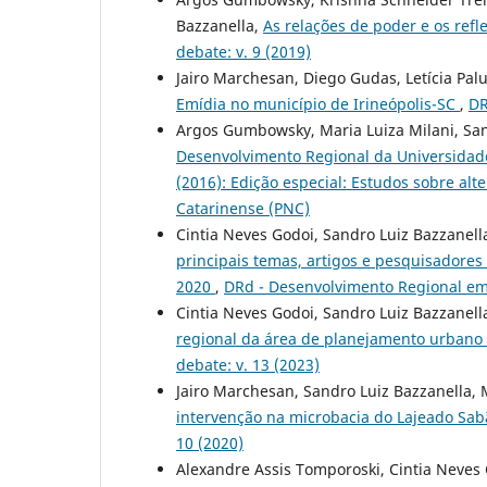
Bazzanella,
As relações de poder e os ref
debate: v. 9 (2019)
Jairo Marchesan, Diego Gudas, Letícia Pal
Emídia no município de Irineópolis-SC
,
DR
Argos Gumbowsky, Maria Luiza Milani, San
Desenvolvimento Regional da Universida
(2016): Edição especial: Estudos sobre alt
Catarinense (PNC)
Cintia Neves Godoi, Sandro Luiz Bazzanell
principais temas, artigos e pesquisadores
2020
,
DRd - Desenvolvimento Regional em 
Cintia Neves Godoi, Sandro Luiz Bazzanell
regional da área de planejamento urbano
debate: v. 13 (2023)
Jairo Marchesan, Sandro Luiz Bazzanella,
intervenção na microbacia do Lajeado Sa
10 (2020)
Alexandre Assis Tomporoski, Cintia Neves 