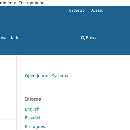
 Ambiente. Environment.
Cadastro
Acesso
rivacidade
Buscar
Open Journal Systems
a
Idioma
English
Español
Português