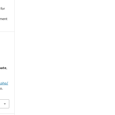
 for
nment
bate
,
:
x.php/
o.