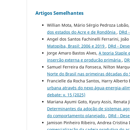
Artigos Semelhantes
Willian Mota, Mário Sérgio Pedroza Lobão,
dos estados do Acre e de Rondônia
,
DRd -
Angel dos Santos Fachinelli Ferrarini, Joã
Matopiba, Brasil: 2006 e 2019
,
DRd - Dese
Jorge Amaro Bastos Alves,
A teoria Staple
inserção externa e produção primária
,
DR
Samuel Ferreira da Fonseca, Nilton Marqu
Norte do Brasil nas primeiras décadas do
Francielle da Rocha Santos, Harry Alberto
urbana através do nexo água-energia-alim
debate: v. 15 (2025)
Mariana Ayumi Goto, Kyury Assis, Renata 
Determinantes da adoção de sistemas agro
do comportamento planejado
,
DRd - Dese
Jamison Pinheiro Ribeiro, Andrea Cristina 
comercialização da cadeia produtiva do aç