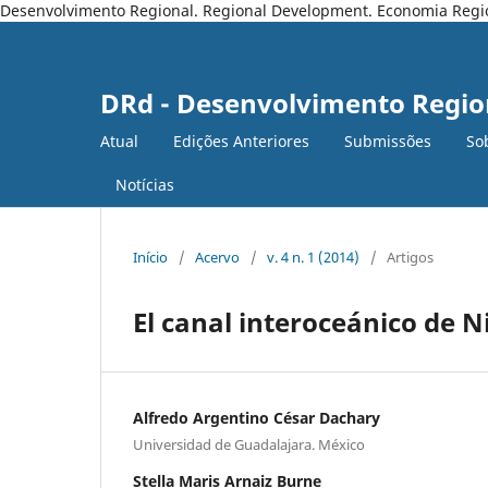
Desenvolvimento Regional. Regional Development. Economia Regiona
DRd - Desenvolvimento Regio
Atual
Edições Anteriores
Submissões
So
Notícias
Início
/
Acervo
/
v. 4 n. 1 (2014)
/
Artigos
El canal interoceánico de N
Alfredo Argentino César Dachary
Universidad de Guadalajara. México
Stella Maris Arnaiz Burne