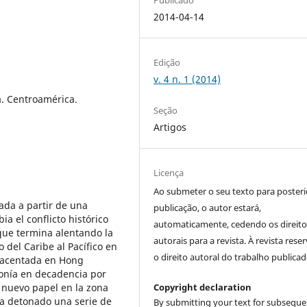
2014-04-14
Edição
v. 4 n. 1 (2014)
a. Centroamérica.
Seção
Artigos
Licença
Ao submeter o seu texto para posteri
eada a partir de una
publicação, o autor estará,
a el conflicto histórico
automaticamente, cedendo os direito
que termina alentando la
autorais para a revista. À revista rese
 del Caribe al Pacífico en
o direito autoral do trabalho publicad
a acentada en Hong
onía en decadencia por
 nuevo papel en la zona
Copyright declaration
a detonado una serie de
By submitting your text for subseque