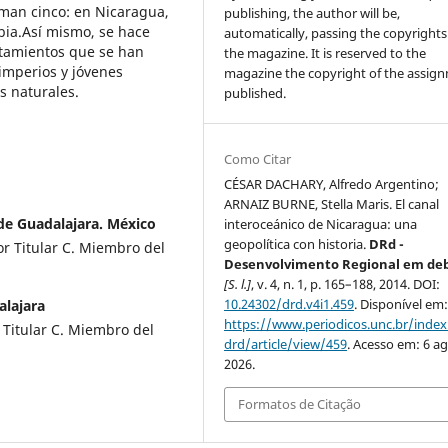
man cinco: en Nicaragua,
publishing, the author will be,
bia.Así mismo, se hace
automatically, passing the copyrights
entamientos que se han
the magazine. It is reserved to the
 imperios y jóvenes
magazine the copyright of the assig
s naturales.
published.
Como Citar
CÉSAR DACHARY, Alfredo Argentino;
ARNAIZ BURNE, Stella Maris. El canal
de Guadalajara. México
interoceánico de Nicaragua: una
geopolítica con historia.
DRd -
or Titular C. Miembro del
Desenvolvimento Regional em de
[S. l.]
, v. 4, n. 1, p. 165–188, 2014. DOI:
10.24302/drd.v4i1.459
. Disponível em
alajara
https://www.periodicos.unc.br/inde
 Titular C. Miembro del
drd/article/view/459
. Acesso em: 6 ag
2026.
Formatos de Citação