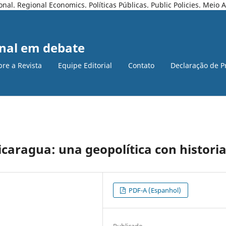
l. Regional Economics. Políticas Públicas. Public Policies. Meio
nal em debate
bre a Revista
Equipe Editorial
Contato
Declaração de P
icaragua: una geopolítica con histori
PDF-A (Espanhol)
Publicado