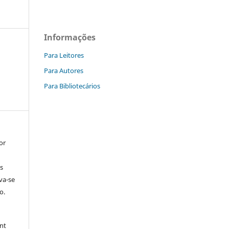
Informações
Para Leitores
Para Autores
Para Bibliotecários
or
s
rva-se
o.
nt