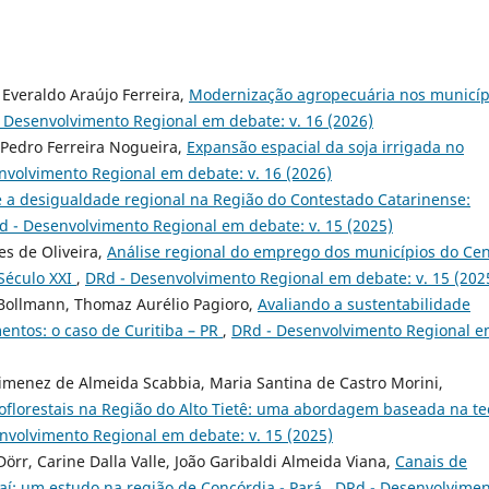
 Everaldo Araújo Ferreira,
Modernização agropecuária nos municíp
 Desenvolvimento Regional em debate: v. 16 (2026)
o Pedro Ferreira Nogueira,
Expansão espacial da soja irrigada no
nvolvimento Regional em debate: v. 16 (2026)
 e a desigualdade regional na Região do Contestado Catarinense:
d - Desenvolvimento Regional em debate: v. 15 (2025)
es de Oliveira,
Análise regional do emprego dos municípios do Cen
 Século XXI
,
DRd - Desenvolvimento Regional em debate: v. 15 (202
 Bollmann, Thomaz Aurélio Pagioro,
Avaliando a sustentabilidade
entos: o caso de Curitiba – PR
,
DRd - Desenvolvimento Regional 
Jimenez de Almeida Scabbia, Maria Santina de Castro Morini,
florestais na Região do Alto Tietê: uma abordagem baseada na te
nvolvimento Regional em debate: v. 15 (2025)
Dörr, Carine Dalla Valle, João Garibaldi Almeida Viana,
Canais de
aí: um estudo na região de Concórdia - Pará
,
DRd - Desenvolvime