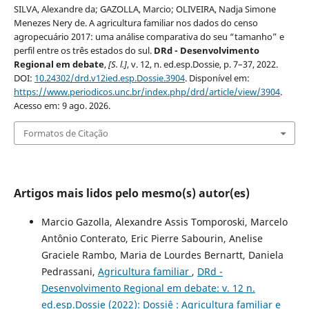
SILVA, Alexandre da; GAZOLLA, Marcio; OLIVEIRA, Nadja Simone
Menezes Nery de. A agricultura familiar nos dados do censo
agropecuário 2017: uma análise comparativa do seu “tamanho” e
perfil entre os três estados do sul.
DRd - Desenvolvimento
Regional em debate
,
[S. l.]
, v. 12, n. ed.esp.Dossie, p. 7–37, 2022.
DOI:
10.24302/drd.v12ied.esp.Dossie.3904
. Disponível em:
https://www.periodicos.unc.br/index.php/drd/article/view/3904
.
Acesso em: 9 ago. 2026.
Formatos de Citação
Artigos mais lidos pelo mesmo(s) autor(es)
Marcio Gazolla, Alexandre Assis Tomporoski, Marcelo
Antônio Conterato, Eric Pierre Sabourin, Anelise
Graciele Rambo, Maria de Lourdes Bernartt, Daniela
Pedrassani,
Agricultura familiar
,
DRd -
Desenvolvimento Regional em debate: v. 12 n.
ed.esp.Dossie (2022): Dossiê : Agricultura familiar e