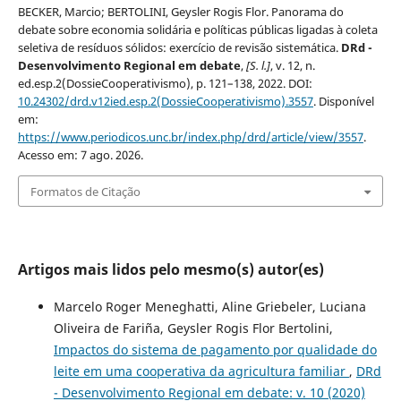
BECKER, Marcio; BERTOLINI, Geysler Rogis Flor. Panorama do
debate sobre economia solidária e políticas públicas ligadas à coleta
seletiva de resíduos sólidos: exercício de revisão sistemática.
DRd -
Desenvolvimento Regional em debate
,
[S. l.]
, v. 12, n.
ed.esp.2(DossieCooperativismo), p. 121–138, 2022. DOI:
10.24302/drd.v12ied.esp.2(DossieCooperativismo).3557
. Disponível
em:
https://www.periodicos.unc.br/index.php/drd/article/view/3557
.
Acesso em: 7 ago. 2026.
Formatos de Citação
Artigos mais lidos pelo mesmo(s) autor(es)
Marcelo Roger Meneghatti, Aline Griebeler, Luciana
Oliveira de Fariña, Geysler Rogis Flor Bertolini,
Impactos do sistema de pagamento por qualidade do
leite em uma cooperativa da agricultura familiar
,
DRd
- Desenvolvimento Regional em debate: v. 10 (2020)