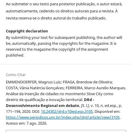
Ao submeter o seu texto para posterior publicação, o autor estará,
automaticamente, cedendo os direitos autorais para a revista. À
revista reserva-se o direito autoral do trabalho publicado.
Copyright declaration
By submitting your text for subsequent publishing, the author will
be, automatically, passing the copyrights for the magazine. It is
reserved to the magazine the copyright of the assignment
published.
Como Citar
EMMENDOERFER, Magnus Luiz; FRAGA, Brendow de Oliveira;
COSTA, Vânia Natércia Gonçalves; FERREIRA, Marco Aurelio Marques.
Análise da inserção de cidades no movimento Slow City como
diretriz de qualificação e inovação territorial.
DRd -
Desenvolvimento Regional em debate
,
[S. l.]
, v. 10, n. ed.esp., p.
171–194, 2020. DOI:
10.24302/drd.v10ied.esp.3105
. Disponível em:
https://www.periodicos.unc.br/index.php/drd/article/view/3105
.
Acesso em: 7 ago. 2026.