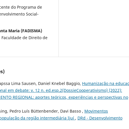
cente do Programa de
envolvimento Social-
Santa Maria (FADISMA)
 Faculdade de Direito de
s)
Capssa Lima Sausen, Daniel Knebel Baggio,
Humanização na educa
al em debate: v. 12 n. ed.esp.2(DossieCooperativismo) (2022):
TO REGIONAL: aportes teóricos, experiências e perspectivas no
ing, Pedro Luís Büttenbender, Davi Basso ,
Movimentos
população da região intermediária Ijuí
,
DRd - Desenvolvimento