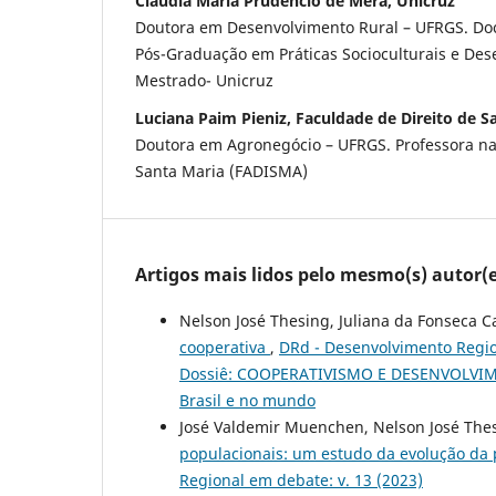
Claudia Maria Prudêncio de Mera, Unicruz
Doutora em Desenvolvimento Rural – UFRGS. Do
Pós-Graduação em Práticas Socioculturais e Des
Mestrado- Unicruz
Luciana Paim Pieniz, Faculdade de Direito de 
Doutora em Agronegócio – UFRGS. Professora na
Santa Maria (FADISMA)
Artigos mais lidos pelo mesmo(s) autor(e
Nelson José Thesing, Juliana da Fonseca 
cooperativa
,
DRd - Desenvolvimento Region
Dossiê: COOPERATIVISMO E DESENVOLVIMEN
Brasil e no mundo
José Valdemir Muenchen, Nelson José Thes
populacionais: um estudo da evolução da 
Regional em debate: v. 13 (2023)