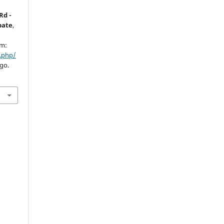
Rd -
bate
,
em:
x.php/
ago.