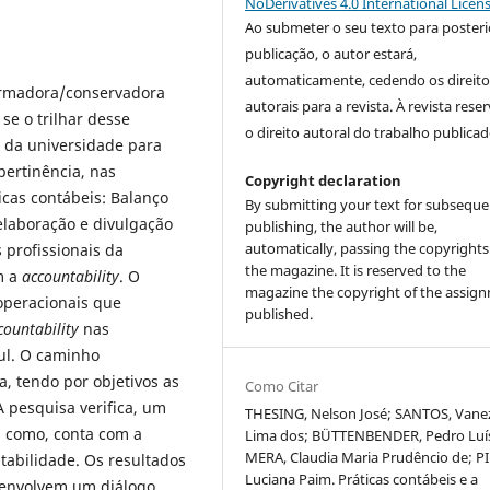
NoDerivatives 4.0 International Licen
Ao submeter o seu texto para posteri
publicação, o autor estará,
automaticamente, cedendo os direito
ormadora/conservadora
autorais para a revista. À revista rese
 se o trilhar desse
o direito autoral do trabalho publicad
 da universidade para
ertinência, nas
Copyright declaration
cas contábeis: Balanço
By submitting your text for subseque
, elaboração e divulgação
publishing, the author will be,
automatically, passing the copyrights
 profissionais da
the magazine. It is reserved to the
m a
accountability
. O
magazine the copyright of the assig
 operacionais que
published.
countability
nas
ul. O caminho
, tendo por objetivos as
Como Citar
 A pesquisa verifica, um
THESING, Nelson José; SANTOS, Vane
m como, conta com a
Lima dos; BÜTTENBENDER, Pedro Luí
MERA, Claudia Maria Prudêncio de; PI
abilidade. Os resultados
Luciana Paim. Práticas contábeis e a
senvolvem um diálogo