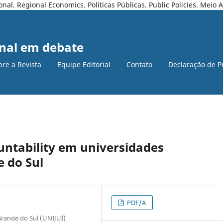
l. Regional Economics. Políticas Públicas. Public Policies. Meio
nal em debate
bre a Revista
Equipe Editorial
Contato
Declaração de P
ountability em universidades
 do Sul
PDF/A
Grande do Sul (UNIJUÍ)