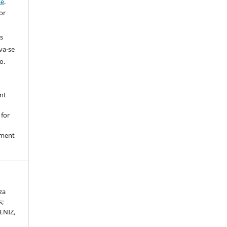
se
.
or
s
rva-se
o.
nt
 for
nment
za
s;
ENIZ,