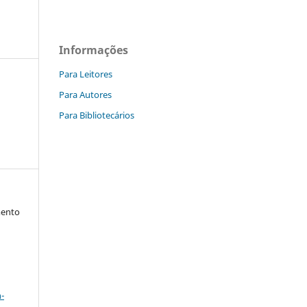
Informações
Para Leitores
Para Autores
Para Bibliotecários
mento
a
-