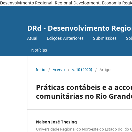
Desenvolvimento Regional. Regional Development. Economia Regiona
DRd - Desenvolvimento Regio
Atual
Edições Anteriores
Submissões
So
Notícias
Início
/
Acervo
/
v. 10 (2020)
/
Artigos
Práticas contábeis e a acc
comunitárias no Rio Grande
Nelson José Thesing
Universidade Regional do Noroeste do Estado do Rio 