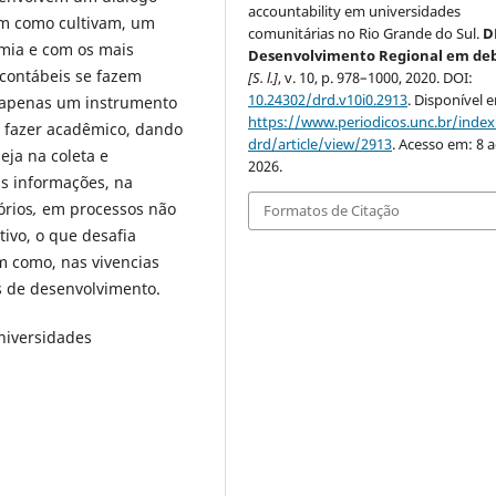
accountability em universidades
em como cultivam, um
comunitárias no Rio Grande do Sul.
D
emia e com os mais
Desenvolvimento Regional em de
 contábeis se fazem
[S. l.]
, v. 10, p. 978–1000, 2020. DOI:
10.24302/drd.v10i0.2913
. Disponível 
 apenas um instrumento
https://www.periodicos.unc.br/inde
o fazer acadêmico, dando
drd/article/view/2913
. Acesso em: 8 
eja na coleta e
2026.
s informações, na
órios
,
em processos não
Formatos de Citação
tivo, o que desafia
m como, nas vivencias
s de desenvolvimento.
niversidades