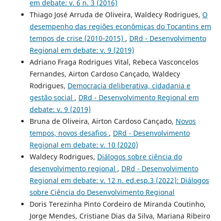
em debate: v. 6 n. 3 (2016)
Thiago José Arruda de Oliveira, Waldecy Rodrigues,
O
desempenho das regiões econômicas do Tocantins em
tempos de crise (2010-2015)
,
DRd - Desenvolvimento
Regional em debate: v. 9 (2019)
Adriano Fraga Rodrigues Vital, Rebeca Vasconcelos
Fernandes, Airton Cardoso Cançado, Waldecy
Rodrigues,
Democracia deliberativa, cidadania e
gestão social
,
DRd - Desenvolvimento Regional em
debate: v. 9 (2019)
Bruna de Oliveira, Airton Cardoso Cançado,
Novos
tempos, novos desafios
,
DRd - Desenvolvimento
Regional em debate: v. 10 (2020)
Waldecy Rodrigues,
Diálogos sobre ciência do
desenvolvimento regional
,
DRd - Desenvolvimento
Regional em debate: v. 12 n. ed.esp.3 (2022): Diálogos
sobre Ciência do Desenvolvimento Regional
Doris Terezinha Pinto Cordeiro de Miranda Coutinho,
Jorge Mendes, Cristiane Dias da Silva, Mariana Ribeiro