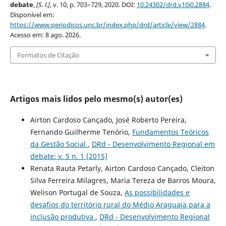
debate
,
[S. l.]
, v. 10, p. 703–729, 2020. DOI:
10.24302/drd.v10i0.2884
.
Disponível em:
https://www.periodicos.unc.br/index.php/drd/article/view/2884
.
Acesso em: 8 ago. 2026.
Formatos de Citação
Artigos mais lidos pelo mesmo(s) autor(es)
Airton Cardoso Cançado, José Roberto Pereira,
Fernando Guilherme Tenório,
Fundamentos Teóricos
da Gestão Social
,
DRd - Desenvolvimento Regional em
debate: v. 5 n. 1 (2015)
Renata Rauta Petarly, Airton Cardoso Cançado, Cleiton
Silva Ferreira Milagres, Maria Tereza de Barros Moura,
Welison Portugal de Souza,
As possibilidades e
desafios do território rural do Médio Araguaia para a
inclusão produtiva
,
DRd - Desenvolvimento Regional