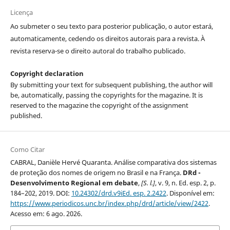
Licença
Ao submeter o seu texto para posterior publicação, o autor estará,
automaticamente, cedendo os direitos autorais para a revista. À
revista reserva-se o direito autoral do trabalho publicado.
Copyright declaration
By submitting your text for subsequent publishing, the author will
be, automatically, passing the copyrights for the magazine. It is
reserved to the magazine the copyright of the assignment
published.
Como Citar
CABRAL, Danièle Hervé Quaranta. Análise comparativa dos sistemas
de proteção dos nomes de origem no Brasil e na França.
DRd -
Desenvolvimento Regional em debate
,
[S. l.]
, v. 9, n. Ed. esp. 2, p.
184–202, 2019. DOI:
10.24302/drd.v9iEd. esp. 2.2422
. Disponível em:
https://www.periodicos.unc.br/index.php/drd/article/view/2422
.
Acesso em: 6 ago. 2026.