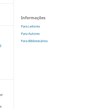
Informações
Para Leitores
Para Autores
Para Bibliotecários
o
or
s