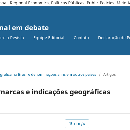
l. Regional Economics. Políticas Públicas. Public Policies. Meio
nal em debate
bre a Revista
Equipe Editorial
Contato
Declaração de P
ográfica no Brasil e denominações afins em outros paí­ses
/
Artigos
 marcas e indicações geográficas
PDF/A