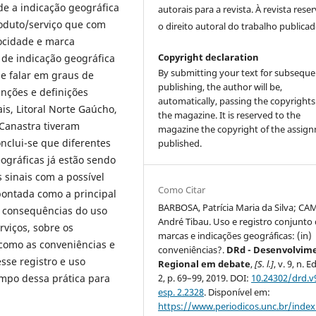
de a indicação geográfica
autorais para a revista. À revista rese
roduto/serviço que com
o direito autoral do trabalho publicad
rocidade e marca
Copyright declaration
 de indicação geográfica
By submitting your text for subseque
e falar em graus de
publishing, the author will be,
unções e definições
automatically, passing the copyrights
is, Litoral Norte Gaúcho,
the magazine. It is reserved to the
 Canastra tiveram
magazine the copyright of the assig
nclui-se que diferentes
published.
ográficas já estão sendo
 sinais com a possível
Como Citar
ontada como a principal
BARBOSA, Patrícia Maria da Silva; CA
s consequências do uso
André Tibau. Uso e registro conjunto
viços, sobre os
marcas e indicações geográficas: (in)
como as conveniências e
conveniências?.
DRd - Desenvolvim
sse registro e uso
Regional em debate
,
[S. l.]
, v. 9, n. E
mpo dessa prática para
2, p. 69–99, 2019. DOI:
10.24302/drd.v
esp. 2.2328
. Disponível em:
https://www.periodicos.unc.br/inde