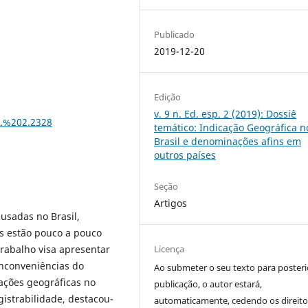
Publicado
2019-12-20
Edição
v. 9 n. Ed. esp. 2 (2019): Dossiê
p.%202.2328
temático: Indicação Geográfica n
Brasil e denominações afins em
outros paí­ses
Seção
Artigos
usadas no Brasil,
s estão pouco a pouco
rabalho visa apresentar
Licença
inconveniências do
Ao submeter o seu texto para posteri
cações geográficas no
publicação, o autor estará,
gistrabilidade, destacou-
automaticamente, cedendo os direito