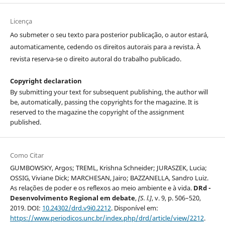
Licença
Ao submeter o seu texto para posterior publicação, o autor estará,
automaticamente, cedendo os direitos autorais para a revista. À
revista reserva-se o direito autoral do trabalho publicado.
Copyright declaration
By submitting your text for subsequent publishing, the author will
be, automatically, passing the copyrights for the magazine. It is
reserved to the magazine the copyright of the assignment
published.
Como Citar
GUMBOWSKY, Argos; TREML, Krishna Schneider; JURASZEK, Lucia;
OSSIG, Viviane Dick; MARCHESAN, Jairo; BAZZANELLA, Sandro Luiz.
As relações de poder e os reflexos ao meio ambiente e à vida.
DRd -
Desenvolvimento Regional em debate
,
[S. l.]
, v. 9, p. 506–520,
2019. DOI:
10.24302/drd.v9i0.2212
. Disponível em:
https://www.periodicos.unc.br/index.php/drd/article/view/2212
.