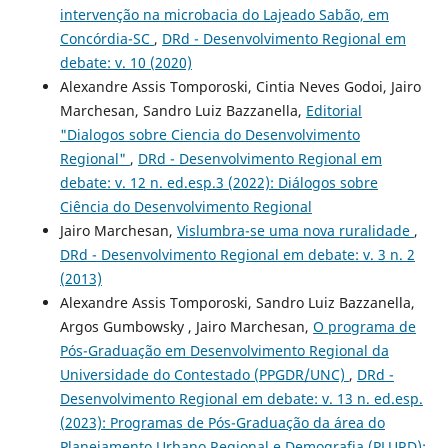
intervenção na microbacia do Lajeado Sabão, em
Concórdia-SC
,
DRd - Desenvolvimento Regional em
debate: v. 10 (2020)
Alexandre Assis Tomporoski, Cintia Neves Godoi, Jairo
Marchesan, Sandro Luiz Bazzanella,
Editorial
"Dialogos sobre Ciencia do Desenvolvimento
Regional"
,
DRd - Desenvolvimento Regional em
debate: v. 12 n. ed.esp.3 (2022): Diálogos sobre
Ciência do Desenvolvimento Regional
Jairo Marchesan,
Vislumbra-se uma nova ruralidade
,
DRd - Desenvolvimento Regional em debate: v. 3 n. 2
(2013)
Alexandre Assis Tomporoski, Sandro Luiz Bazzanella,
Argos Gumbowsky , Jairo Marchesan,
O programa de
Pós-Graduação em Desenvolvimento Regional da
Universidade do Contestado (PPGDR/UNC)
,
DRd -
Desenvolvimento Regional em debate: v. 13 n. ed.esp.
(2023): Programas de Pós-Graduação da área do
Planejamento Urbano Regional e Demografia (PLURD):