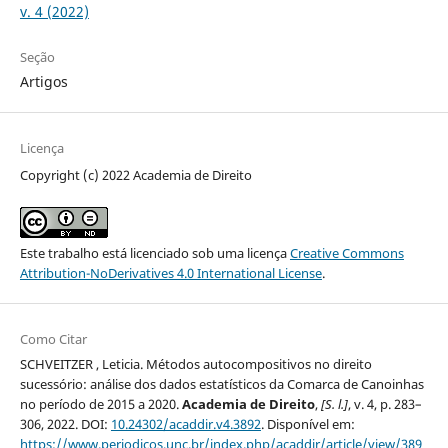
v. 4 (2022)
Seção
Artigos
Licença
Copyright (c) 2022 Academia de Direito
Este trabalho está licenciado sob uma licença
Creative Commons
Attribution-NoDerivatives 4.0 International License
.
Como Citar
SCHVEITZER , Leticia. Métodos autocompositivos no direito
sucessório: análise dos dados estatísticos da Comarca de Canoinhas
no período de 2015 a 2020.
Academia de Direito
,
[S. l.]
, v. 4, p. 283–
306, 2022. DOI:
10.24302/acaddir.v4.3892
. Disponível em:
https://www.periodicos.unc.br/index.php/acaddir/article/view/389