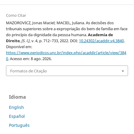
Como Citar
MAZOROVICZ, Jonas Maciel; MACIEL, Juliana. As decisões dos
tribunais superiores sobre a expropriação do bem de família em face
do princípio da dignidade da pessoa humana.
Academia de
Direito
,
[S. l.]
, v. 4, p. 712–733, 2022. DOI:
10.24302/acaddir.v4.3840
.
Disponível em:
https://www.periodicos.unc.br/index.php/acaddir/article/view/384
0
. Acesso em: 8 ago. 2026.
Formatos de Citação
Idioma
English
Español
Português