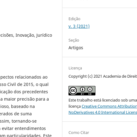
Edição
v. 3 (2021)
cisões, Inovação, Jurídico
Seção
Artigos
Licença
Copyright (c) 2021 Academia de Direi
spectos relacionados ao
so Civil de 2015, o qual
licação dos precedentes
ma maior precisão para a
Este trabalho está licenciado sob um
ioso, baseado na
licença
Creative Commons Attribution
NoDerivatives 4.0 International Licen
derados de suma
ssim, tornando-se
 evitar entendimentos
Como Citar
m particularidades. Este