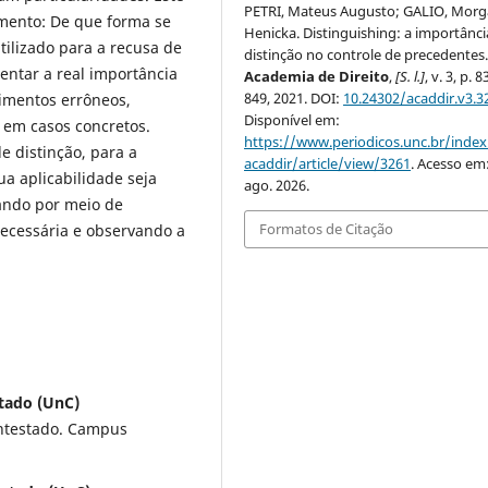
PETRI, Mateus Augusto; GALIO, Mor
mento: De que forma se
Henicka. Distinguishing: a importânci
tilizado para a recusa de
distinção no controle de precedentes
ntar a real importância
Academia de Direito
,
[S. l.]
, v. 3, p. 
849, 2021. DOI:
10.24302/acaddir.v3.3
imentos errôneos,
Disponível em:
 em casos concretos.
https://www.periodicos.unc.br/inde
e distinção, para a
acaddir/article/view/3261
. Acesso em
a aplicabilidade seja
ago. 2026.
ando por meio de
Formatos de Citação
necessária e observando a
tado (UnC)
ntestado. Campus