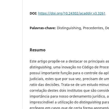
DOI:
https://doi.org/10.24302/acaddir.v3.3261
Palavras-chave:
Distinguishing, Precedentes, De
Resumo
Este artigo propõe-se a destacar os principais a
distinguishing
, uma inovação no Código de Proces
possui importante função para o controle da ap
judiciais, estes que por sua vez, precisam de u
ratio
das decisões. Trata-se de um estudo minuc
correlação destes dois institutos que são consi
importância para nosso ordenamento jurídico, a
imprescindível a utilização do
distinguishing
para
errôneos em casos que de certa forma apresenta