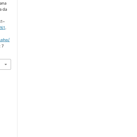
gana
a da
.
831–
261
.
x.php/
: 7