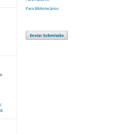
Para Bibliotecários
Enviar Submissão
to
a
-
se
.