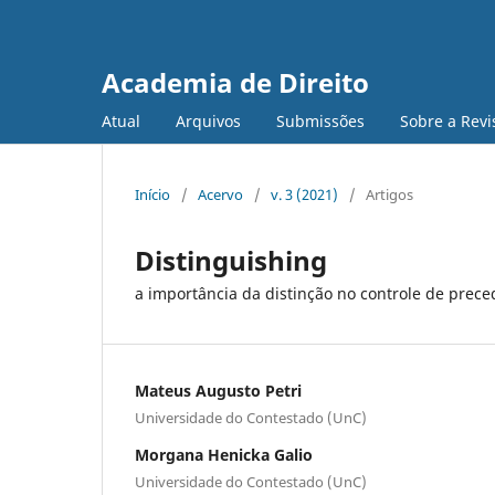
Academia de Direito
Atual
Arquivos
Submissões
Sobre a Revi
Início
/
Acervo
/
v. 3 (2021)
/
Artigos
Distinguishing
a importância da distinção no controle de prec
Mateus Augusto Petri
Universidade do Contestado (UnC)
Morgana Henicka Galio
Universidade do Contestado (UnC)