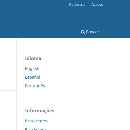
Cadastro
Acesso
e
Buscar
Idioma
English
Español
Português
Informações
Para Leitores
Para Autores