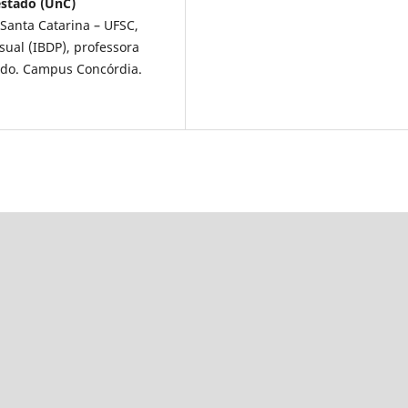
estado (UnC)
Santa Catarina – UFSC,
sual (IBDP), professora
tado. Campus Concórdia.