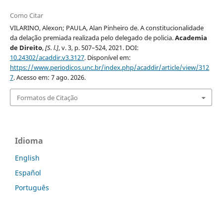
Como Citar
VILARINO, Alexon; PAULA, Alan Pinheiro de. A constitucionalidade
da delação premiada realizada pelo delegado de policia.
Academia
de Direito
,
[S. l.]
, v. 3, p. 507–524, 2021. DOI:
10.24302/acaddir.v3.3127
. Disponível em:
https://www.periodicos.unc.br/index.php/acaddir/article/view/312
7
. Acesso em: 7 ago. 2026.
Formatos de Citação
Idioma
English
Español
Português