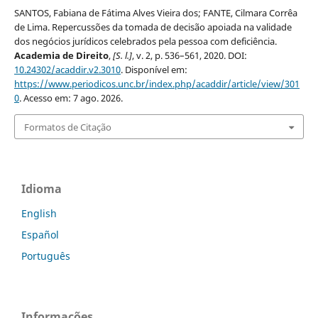
SANTOS, Fabiana de Fátima Alves Vieira dos; FANTE, Cilmara Corrêa
de Lima. Repercussões da tomada de decisão apoiada na validade
dos negócios jurídicos celebrados pela pessoa com deficiência.
Academia de Direito
,
[S. l.]
, v. 2, p. 536–561, 2020. DOI:
10.24302/acaddir.v2.3010
. Disponível em:
https://www.periodicos.unc.br/index.php/acaddir/article/view/301
0
. Acesso em: 7 ago. 2026.
Formatos de Citação
Idioma
English
Español
Português
Informações