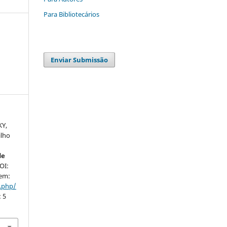
Para Bibliotecários
Enviar Submissão
KY,
ilho
de
DOI:
 em:
x.php/
: 5