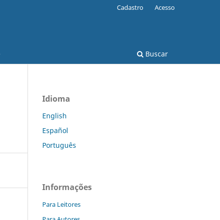
Cadastro
Acesso
e
Buscar
Idioma
English
Español
Português
Informações
Para Leitores
Para Autores