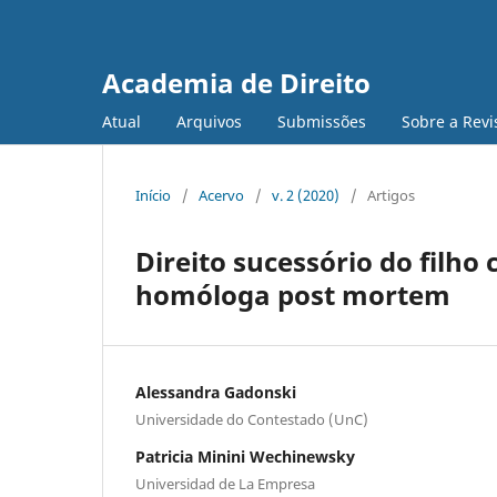
Academia de Direito
Atual
Arquivos
Submissões
Sobre a Revi
Início
/
Acervo
/
v. 2 (2020)
/
Artigos
Direito sucessório do filho
homóloga post mortem
Alessandra Gadonski
Universidade do Contestado (UnC)
Patricia Minini Wechinewsky
Universidad de La Empresa