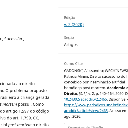
Edição
v. 2 (2020)
Seção
., Sucessão.,
Artigos
Como Citar
GADONSKI, Alessandra; WECHINEWS
Patricia Minini. Direito sucessório do f
concebido por inseminação artificial
cionada ao direito
homóloga post mortem.
Academia 
pai. O problema proposto
Direito
,
[S. l.]
, v. 2, p. 140–164, 2020. 
brasileiro a criança gerada
10.24302/acaddir.v2.2465
. Disponível
st mortem
possui. Como
https://www.periodicos.unc.br/inde
acaddir/article/view/2465
. Acesso em
do artigo 1.597 do código
ago. 2026.
va do art. 1.799, CC,
icial
post mortem
o direito
Formatos de Citação