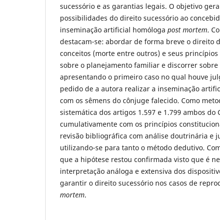
sucessório e as garantias legais. O objetivo gera
possibilidades do direito sucessório ao concebi
inseminação artificial homóloga
post mortem
. C
destacam-se: abordar de forma breve o direito d
conceitos (morte entre outros) e seus princípios
sobre o planejamento familiar e discorrer sobre
apresentando o primeiro caso no qual houve ju
pedido de a autora realizar a inseminação artif
com os sêmens do cônjuge falecido. Como metod
sistemática dos artigos 1.597 e 1.799 ambos do C
cumulativamente com os princípios constitucio
revisão bibliográfica com análise doutrinária e j
utilizando-se para tanto o método dedutivo. Co
que a hipótese restou confirmada visto que é n
interpretação análoga e extensiva dos dispositi
garantir o direito sucessório nos casos de reprod
mortem
.