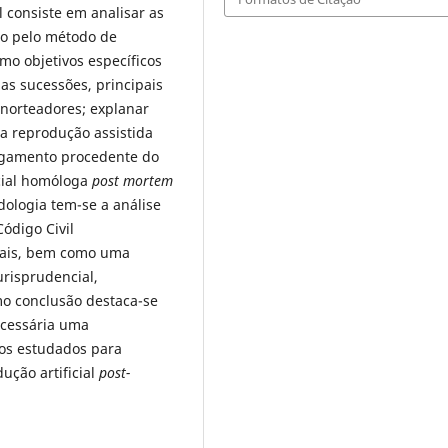
l consiste em analisar as
do pelo método de
omo objetivos específicos
as sucessões, principais
 norteadores; explanar
 a reprodução assistida
lgamento procedente do
icial homóloga
post mortem
ologia tem-se a análise
ódigo Civil
nais, bem como uma
urisprudencial,
mo conclusão destaca-se
ecessária uma
vos estudados para
ução artificial
post-