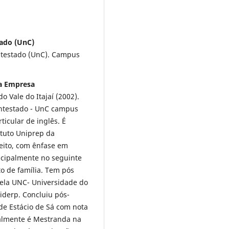
tado (UnC)
ntestado (UnC). Campus
La Empresa
 Vale do Itajaí (2002).
ontestado - UnC campus
icular de inglês. É
ituto Uniprep da
reito, com ênfase em
rincipalmente no seguinte
to de família. Tem pós
ela UNC- Universidade do
niderp. Concluiu pós-
de Estácio de Sá com nota
almente é Mestranda na