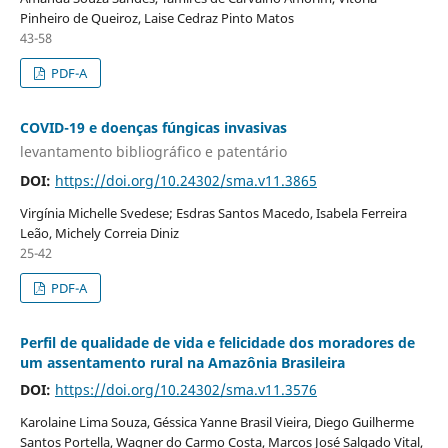
Pinheiro de Queiroz, Laise Cedraz Pinto Matos
43-58
PDF-A
COVID-19 e doenças fúngicas invasivas
levantamento bibliográfico e patentário
DOI:
https://doi.org/10.24302/sma.v11.3865
Virgínia Michelle Svedese; Esdras Santos Macedo, Isabela Ferreira
Leão, Michely Correia Diniz
25-42
PDF-A
Perfil de qualidade de vida e felicidade dos moradores de
um assentamento rural na Amazônia Brasileira
DOI:
https://doi.org/10.24302/sma.v11.3576
Karolaine Lima Souza, Géssica Yanne Brasil Vieira, Diego Guilherme
Santos Portella, Wagner do Carmo Costa, Marcos José Salgado Vital,