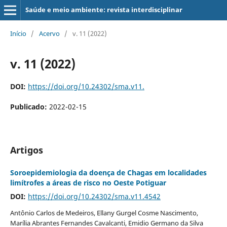
Saúde e meio ambiente: revista interdisciplinar
Início
/
Acervo
/
v. 11 (2022)
v. 11 (2022)
DOI:
https://doi.org/10.24302/sma.v11.
Publicado:
2022-02-15
Artigos
Soroepidemiologia da doença de Chagas em localidades
limítrofes a áreas de risco no Oeste Potiguar
DOI:
https://doi.org/10.24302/sma.v11.4542
Antônio Carlos de Medeiros, Ellany Gurgel Cosme Nascimento,
Marília Abrantes Fernandes Cavalcanti, Emidio Germano da Silva