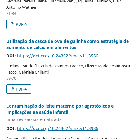
Giovane Pereira Balbé, Francielle Zeni, Jaqueline Laurindo, Clair
Antônio Wathier
71-84
PDF-A
Utilização da casca de ovo de galinha como estratégia de
aumento de cálcio em alimentos
DOI:
https://doi.org/10.24302/sma.v11.3556
Luciana Pandolfi, Catia dos Santos Branco, Elizete Maria Pesamosca
Facco, Gabriela Chilanti
59-70
PDF-A
Contaminação do leite materno por agrotóxicos e
implicações na saúde infantil
uma revisão sistematizada
DOI:
https://doi.org/10.24302/sma.v11.3986
Amanda Souza Sandes, Tamires de Carvalho Amorim, Vitória