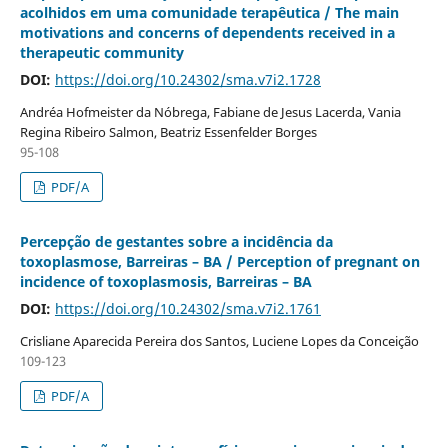
acolhidos em uma comunidade terapêutica / The main
motivations and concerns of dependents received in a
therapeutic community
DOI:
https://doi.org/10.24302/sma.v7i2.1728
Andréa Hofmeister da Nóbrega, Fabiane de Jesus Lacerda, Vania
Regina Ribeiro Salmon, Beatriz Essenfelder Borges
95-108
PDF/A
Percepção de gestantes sobre a incidência da
toxoplasmose, Barreiras – BA / Perception of pregnant on
incidence of toxoplasmosis, Barreiras – BA
DOI:
https://doi.org/10.24302/sma.v7i2.1761
Crisliane Aparecida Pereira dos Santos, Luciene Lopes da Conceição
109-123
PDF/A