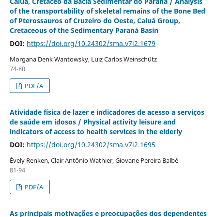
Caiuá, Cretáceo da Bacia Sedimentar do Paraná / Analysis
of the transportability of skeletal remains of the Bone Bed
of Pterossauros of Cruzeiro do Oeste, Caiuá Group,
Cretaceous of the Sedimentary Paraná Basin
DOI:
https://doi.org/10.24302/sma.v7i2.1679
Morgana Denk Wantowsky, Luiz Carlos Weinschütz
74-80
PDF/A
Atividade física de lazer e indicadores de acesso a serviços
de saúde em idosos / Physical activity leisure and
indicators of access to health services in the elderly
DOI:
https://doi.org/10.24302/sma.v7i2.1695
Évely Renken, Clair Antônio Wathier, Giovane Pereira Balbé
81-94
PDF/A
As principais motivações e preocupações dos dependentes