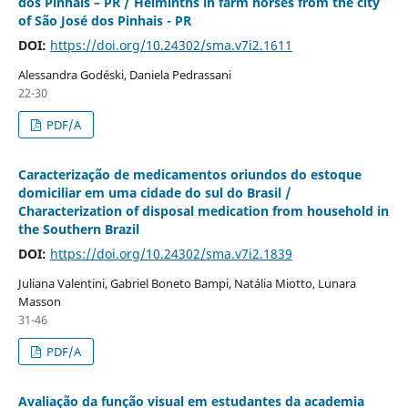
dos Pinhais – PR / Helminths in farm horses from the city
of São José dos Pinhais - PR
DOI:
https://doi.org/10.24302/sma.v7i2.1611
Alessandra Godéski, Daniela Pedrassani
22-30
PDF/A
Caracterização de medicamentos oriundos do estoque
domiciliar em uma cidade do sul do Brasil /
Characterization of disposal medication from household in
the Southern Brazil
DOI:
https://doi.org/10.24302/sma.v7i2.1839
Juliana Valentini, Gabriel Boneto Bampi, Natália Miotto, Lunara
Masson
31-46
PDF/A
Avaliação da função visual em estudantes da academia