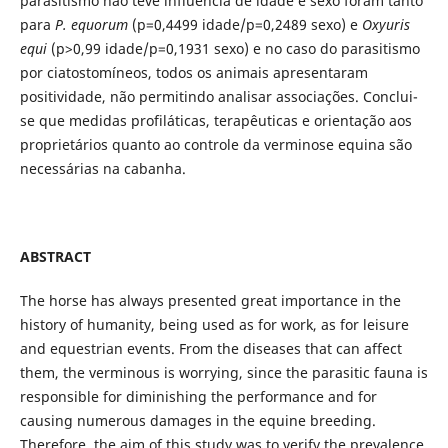
parasitismo não teve influência de idade e sexo foram tanto
para
P. equorum
(p=0,4499 idade/p=0,2489 sexo) e
Oxyuris
equi
(p>0,99 idade/p=0,1931 sexo) e no caso do parasitismo
por ciatostomíneos, todos os animais apresentaram
positividade, não permitindo analisar associações. Conclui-
se que medidas profiláticas, terapêuticas e orientação aos
proprietários quanto ao controle da verminose equina são
necessárias na cabanha.
ABSTRACT
The horse has always presented great importance in the
history of humanity, being used as for work, as for leisure
and equestrian events. From the diseases that can affect
them, the verminous is worrying, since the parasitic fauna is
responsible for diminishing the performance and for
causing numerous damages in the equine breeding.
Therefore, the aim of this study was to verify the prevalence