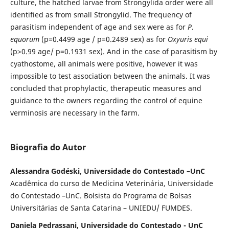
culture, the hatched larvae from Strongylida order were all
identified as from small Strongylid. The frequency of
parasitism independent of age and sex were as for
P
.
equorum
(p=0.4499 age / p=0.2489 sex) as for
Oxyuris equi
(p>0.99 age/ p=0.1931 sex). And in the case of parasitism by
cyathostome, all animals were positive, however it was
impossible to test association between the animals. It was
concluded that prophylactic, therapeutic measures and
guidance to the owners regarding the control of equine
verminosis are necessary in the farm.
Biografia do Autor
Alessandra Godéski, Universidade do Contestado –UnC
Acadêmica do curso de Medicina Veterinária, Universidade
do Contestado –UnC. Bolsista do Programa de Bolsas
Universitárias de Santa Catarina – UNIEDU/ FUMDES.
Daniela Pedrassani, Universidade do Contestado - UnC