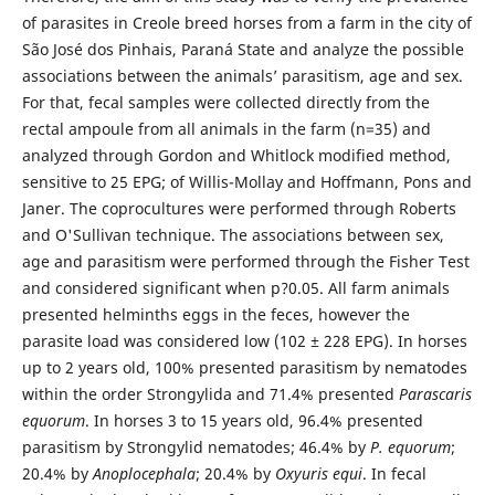
of parasites in Creole breed horses from a farm in the city of
São José dos Pinhais, Paraná State and analyze the possible
associations between the animals’ parasitism, age and sex.
For that, fecal samples were collected directly from the
rectal ampoule from all animals in the farm (n=35) and
analyzed through Gordon and Whitlock modified method,
sensitive to 25 EPG; of Willis-Mollay and Hoffmann, Pons and
Janer. The coprocultures were performed through Roberts
and O'Sullivan technique. The associations between sex,
age and parasitism were performed through the Fisher Test
and considered significant when p?0.05. All farm animals
presented helminths eggs in the feces, however the
parasite load was considered low (102 ± 228 EPG). In horses
up to 2 years old, 100% presented parasitism by nematodes
within the order Strongylida and 71.4% presented
Parascaris
equorum
. In horses 3 to 15 years old, 96.4% presented
parasitism by Strongylid nematodes; 46.4% by
P. equorum
;
20.4% by
Anoplocephala
; 20.4% by
Oxyuris
equi
. In fecal