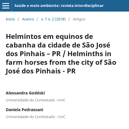
Saúde e meio ambiente: revista interdisciplinar
Início
/
Acervo
/
v. 7 n. 2 (2018)
/
Artigos
Helmintos em equinos de
cabanha da cidade de São José
dos Pinhais – PR / Helminths in
farm horses from the city of São
José dos Pinhais - PR
Alessandra Godéski
Universidade do Contestado –UnC
Daniela Pedrassani
Universidade do Contestado - UnC