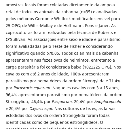
amostras fecais foram coletadas diretamente da ampola
retal de todos os animais da cabanha (n=35) e analisadas
pelos métodos Gordon e Whitlock modificado sensível para
25 OPG; de Willis-Mollay e de Hoffmann, Pons e Janer. As
coproculturas foram realizadas pela técnica de Roberts e
O’Sullivan. As associações entre sexo e idade e parasitismo
foram avaliadadas pelo Teste de Fisher e considerando
significativo quando p?0,05. Todos os animais da cabanha
apresentaram nas fezes ovos de helmintos, entretanto a
carga parasitária foi considerada baixa (102±225 OPG). Nos
cavalos com até 2 anos de idade, 100% apresentaram
parasitismo por nematódeos da ordem Strongylida e 71,4%
por
Parascaris equorum.
Naqueles cavalos com 3 a 15 anos,
96,4% apresentaram parasitismo por nematódeos da ordem
Strongylida, 46,4% por
P.equorum
, 20,4% por
Anoplocephala
e
20,4% por
Oxyuris equi
. Nas culturas de fezes, as larvas
eclodidas dos ovos da ordem Strongylida foram todas
identificadas como de pequenos estrongilídeos. O