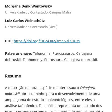
Morgana Denk Wantowsky
Universidade do Contestado. Campus Mafra
Luiz Carlos Weinschütz
Universidade do Contestado (UnC)
DOI:
https://doi.org/10.24302/sma.v7i2.1679
Palavras-chave:
Tafonomia. Pterossauros. Caiuajara
dobruskii. Taphonomy. Pterosaurs. Caiuajara dobruskii.
Resumo
A descrição da nova espécie de pterossauro
Caiuajara
dobruskii
abriu caminho para o desenvolvimento de uma
ampla gama de estudos paleontológicos, entre eles a
análise tafonômica. Tal análise representa um estudo dos
processos que ocorrem desde a morte do organismo até a