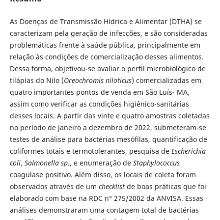
As Doenças de Transmissão Hídrica e Alimentar (DTHA) se
caracterizam pela geração de infecções, e são consideradas
problemáticas frente à saúde pública, principalmente em
relação às condições de comercialização desses alimentos.
Dessa forma, objetivou-se avaliar o perfil microbiológico de
tilápias do Nilo (
Oreochromis niloticus
) comercializadas em
quatro importantes pontos de venda em São Luís- MA,
assim como verificar as condições higiênico-sanitárias
desses locais. A partir das vinte e quatro amostras coletadas
no período de janeiro a dezembro de 2022, submeteram-se
testes de análise para bactérias mesófilas, quantificação de
coliformes totais e termotolerantes, pesquisa de
Escherichia
coli
,
Salmonella sp
., e enumeração de
Staphylococcus
coagulase positivo. Além disso, os locais de coleta foram
observados através de um
checklist
de boas práticas que foi
elaborado com base na RDC n° 275/2002 da ANVISA. Essas
análises demonstraram uma contagem total de bactérias