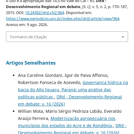
o uso e a apropriação das TICs no Vale do Caí – RS.
DRd -
Desenvolvimento Regional em debate
,
[S. l.]
, v. 5, n. 2, p. 170–187,
2015. DOI:
10.24302/drd.v5i2.964
. Disponível em:
https://www.periodicos.unc.br/index.php/drd/article/view/964
.
Acesso em: 9 ago. 2026.
Formatos de Citação
Artigos Semelhantes
Ana Caroline Giordani, Igor de Paiva Affonso,
Robertson Fonseca de Azevedo,
Governança hídrica na
bacia do Alto Iguaçu, Paraná: uma análise das
políticas públicas
,
DRd - Desenvolvimento Regional
em debate: v. 16 (2026)
Willian Mota, Mário Sérgio Pedroza Lobão, Everaldo
Araújo Ferreira,
Modernização agropecuária nos
municípios dos estados do Acre e de Rondônia
,
DRd -
Desenvolvimento Regional em debate: v. 16 (2026)